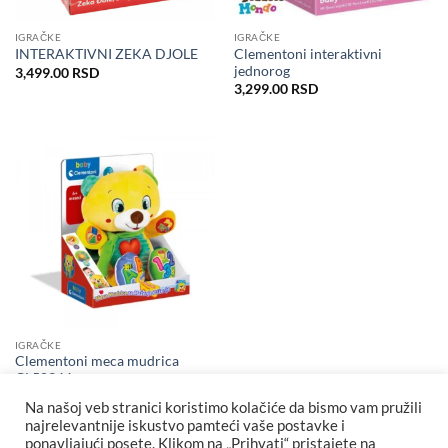
IGRAČKE
IGRAČKE
Clementoni interaktivni
INTERAKTIVNI ZEKA DJOLE
jednorog
3,499.00
RSD
3,299.00
RSD
IGRAČKE
Clementoni meca mudrica
CL50344
3,499.00
RSD
Na našoj veb stranici koristimo kolačiće da bismo vam pružili
najrelevantnije iskustvo pamteći vaše postavke i
ponavljajući posete. Klikom na „Prihvati“ pristajete na