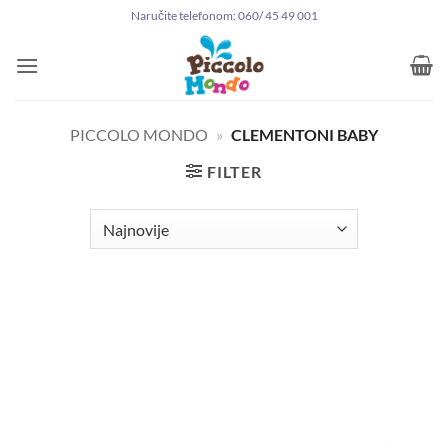
Preskoči
Naručite telefonom: 060/ 45 49 001
na
sadržaj
PICCOLO MONDO
»
CLEMENTONI BABY
FILTER