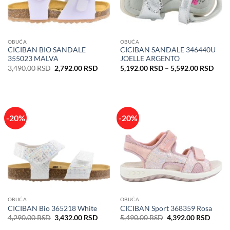
OBUĆA
OBUĆA
CICIBAN BIO SANDALE
CICIBAN SANDALE 346440U
355023 MALVA
JOELLE ARGENTO
Originalna
Trenutna
Rasp
3,490.00
RSD
2,792.00
RSD
5,192.00
RSD
–
5,592.00
RSD
cena
cena
cena:
je
je:
od
bila:
2,792.00 RSD.
5,19
3,490.00 RSD.
do
5,59
-20%
-20%
OBUĆA
OBUĆA
CICIBAN Bio 365218 White
CICIBAN Sport 368359 Rosa
Originalna
Trenutna
Originalna
Trenu
4,290.00
RSD
3,432.00
RSD
5,490.00
RSD
4,392.00
RSD
cena
cena
cena
cena