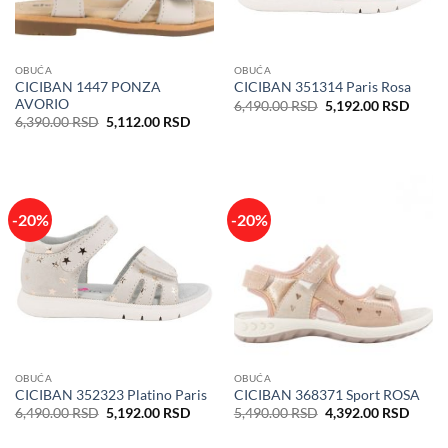
OBUĆA
OBUĆA
CICIBAN 1447 PONZA
CICIBAN 351314 Paris Rosa
AVORIO
Originalna
Trenu
6,490.00
RSD
5,192.00
RSD
cena
cena
Originalna
Trenutna
6,390.00
RSD
5,112.00
RSD
je
je:
cena
cena
bila:
5,192
je
je:
6,490.00 RSD.
bila:
5,112.00 RSD.
6,390.00 RSD.
-20%
-20%
OBUĆA
OBUĆA
CICIBAN 352323 Platino Paris
CICIBAN 368371 Sport ROSA
Originalna
Trenutna
Originalna
Trenu
6,490.00
RSD
5,192.00
RSD
5,490.00
RSD
4,392.00
RSD
cena
cena
cena
cena
je
je:
je
je: