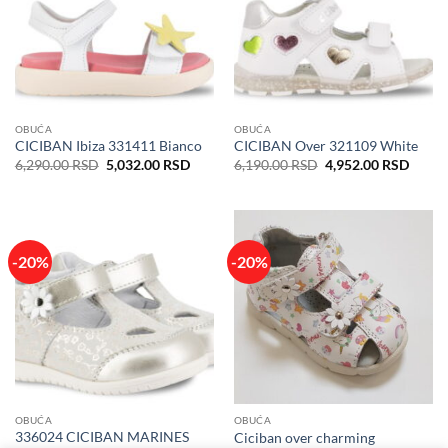
OBUĆA
OBUĆA
CICIBAN Ibiza 331411 Bianco
CICIBAN Over 321109 White
Originalna
Trenutna
Originalna
Trenu
6,290.00
RSD
5,032.00
RSD
6,190.00
RSD
4,952.00
RSD
cena
cena
cena
cena
je
je:
je
je:
bila:
5,032.00 RSD.
bila:
4,952
6,290.00 RSD.
6,190.00 RSD.
-20%
-20%
OBUĆA
OBUĆA
336024 CICIBAN MARINES
Ciciban over charming