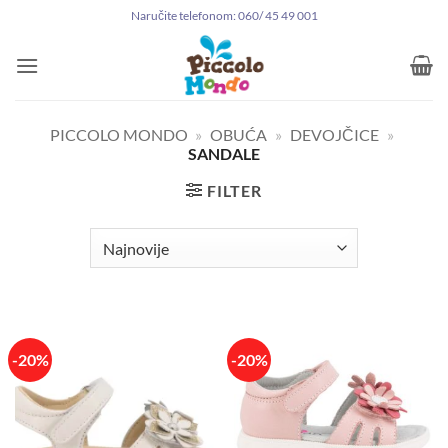
Preskoči
Naručite telefonom: 060/ 45 49 001
na
sadržaj
PICCOLO MONDO
»
OBUĆA
»
DEVOJČICE
»
SANDALE
FILTER
-20%
-20%