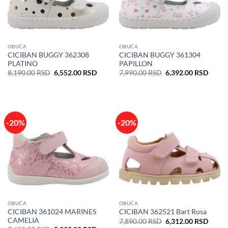
OBUĆA
OBUĆA
CICIBAN BUGGY 362308
CICIBAN BUGGY 361304
PLATINO
PAPILLON
Originalna
Trenutna
Originalna
Trenu
8,190.00
RSD
6,552.00
RSD
7,990.00
RSD
6,392.00
RSD
cena
cena
cena
cena
je
je:
je
je:
bila:
6,552.00 RSD.
bila:
6,392
8,190.00 RSD.
7,990.00 RSD.
-20%
-20%
OBUĆA
OBUĆA
CICIBAN 361024 MARINES
CICIBAN 362521 Bart Rosa
CAMELIA
Originalna
Trenu
7,890.00
RSD
6,312.00
RSD
cena
cena