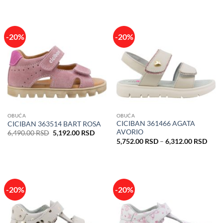
je
je:
je
je:
bila:
3,432.00 RSD.
bila:
4,392
4,290.00 RSD.
5,490.00 RSD.
-20%
-20%
OBUĆA
OBUĆA
CICIBAN 361466 AGATA
CICIBAN 363514 BART ROSA
AVORIO
Originalna
Trenutna
6,490.00
RSD
5,192.00
RSD
cena
cena
Rasp
5,752.00
RSD
–
6,312.00
RSD
je
je:
cena:
bila:
5,192.00 RSD.
od
6,490.00 RSD.
5,75
do
6,31
-20%
-20%