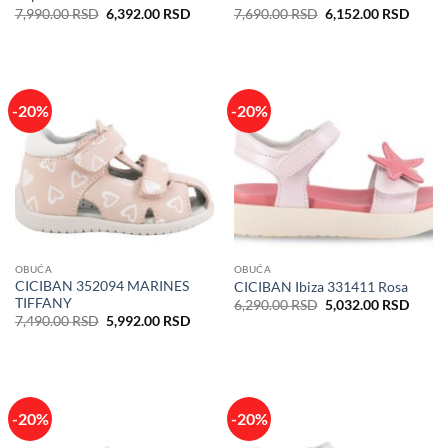
Originalna
Trenutna
Originalna
Trenu
7,990.00
RSD
6,392.00
RSD
7,690.00
RSD
6,152.00
RSD
cena
cena
cena
cena
je
je:
je
je:
bila:
6,392.00 RSD.
bila:
6,152
7,990.00 RSD.
7,690.00 RSD.
-20%
-20%
OBUĆA
OBUĆA
CICIBAN 352094 MARINES
CICIBAN Ibiza 331411 Rosa
TIFFANY
Originalna
Trenu
6,290.00
RSD
5,032.00
RSD
cena
cena
Originalna
Trenutna
7,490.00
RSD
5,992.00
RSD
je
je:
cena
cena
bila:
5,032
je
je:
6,290.00 RSD.
bila:
5,992.00 RSD.
7,490.00 RSD.
-20%
-20%