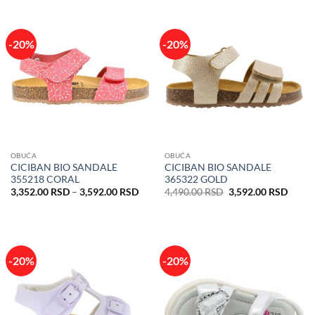
bila:
5,192.00 RSD.
bila:
4,392
6,490.00 RSD.
5,490.00 RSD.
-20%
-20%
OBUĆA
OBUĆA
CICIBAN BIO SANDALE
CICIBAN BIO SANDALE
355218 CORAL
365322 GOLD
Raspon
Originalna
Trenu
3,352.00
RSD
–
3,592.00
RSD
4,490.00
RSD
3,592.00
RSD
cena:
cena
cena
od
je
je:
3,352.00 RSD
bila:
3,592
do
4,490.00 RSD.
3,592.00 RSD
-20%
-20%