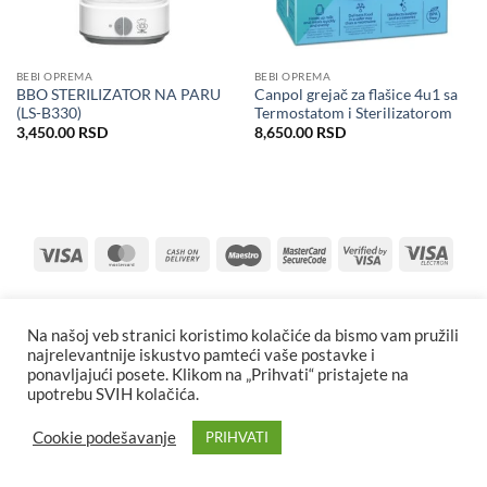
BEBI OPREMA
BEBI OPREMA
BBO STERILIZATOR NA PARU
Canpol grejač za flašice 4u1 sa
(LS-B330)
Termostatom i Sterilizatorom
3,450.00
RSD
8,650.00
RSD
Visa
MasterCard
Cash
Maestro
MasterCard
Visa
Visa
On
2
2
Elect
Delivery
Na našoj veb stranici koristimo kolačiće da bismo vam pružili
najrelevantnije iskustvo pamteći vaše postavke i
ponavljajući posete. Klikom na „Prihvati“ pristajete na
upotrebu SVIH kolačića.
Cookie podešavanje
PRIHVATI