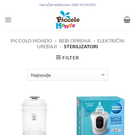
Preskoči
Naručite telefonom: 060/ 45 49 001
na
sadržaj
PICCOLO MONDO
»
BEBI OPREMA
»
ELEKTRIČNI
UREĐAJI
»
STERILIZATORI
FILTER