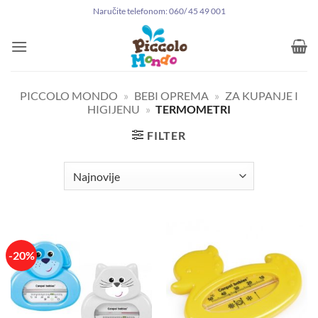
Preskoči
Naručite telefonom: 060/ 45 49 001
na
sadržaj
PICCOLO MONDO
»
BEBI OPREMA
»
ZA KUPANJE I
HIGIJENU
»
TERMOMETRI
FILTER
-20%