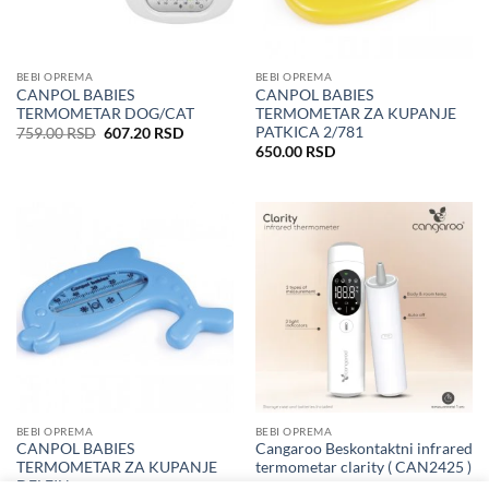
BEBI OPREMA
BEBI OPREMA
CANPOL BABIES
CANPOL BABIES
TERMOMETAR DOG/CAT
TERMOMETAR ZA KUPANJE
PATKICA 2/781
Originalna
Trenutna
759.00
RSD
607.20
RSD
cena
cena
650.00
RSD
je
je:
bila:
607.20 RSD.
759.00 RSD.
BEBI OPREMA
BEBI OPREMA
CANPOL BABIES
Cangaroo Beskontaktni infrared
TERMOMETAR ZA KUPANJE
termometar clarity ( CAN2425 )
DELFIN
4,490.00
RSD