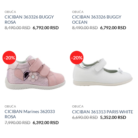
OBUĆA
OBUĆA
CICIBAN 363326 BUGGY
CICIBAN 363326 BUGGY
ROSA
OCEAN
Originalna
Trenutna
Originalna
Trenu
8,490.00
RSD
6,792.00
RSD
8,490.00
RSD
6,792.00
RSD
cena
cena
cena
cena
je
je:
je
je:
bila:
6,792.00 RSD.
bila:
6,792
8,490.00 RSD.
8,490.00 RSD.
-20%
-20%
OBUĆA
OBUĆA
CICIBAN Marines 362033
CICIBAN 361313 PARIS WHITE
ROSA
Originalna
Trenu
6,690.00
RSD
5,352.00
RSD
cena
cena
Originalna
Trenutna
7,990.00
RSD
6,392.00
RSD
je
je:
cena
cena
bila:
5,352
je
je:
6,690.00 RSD.
bila:
6,392.00 RSD.