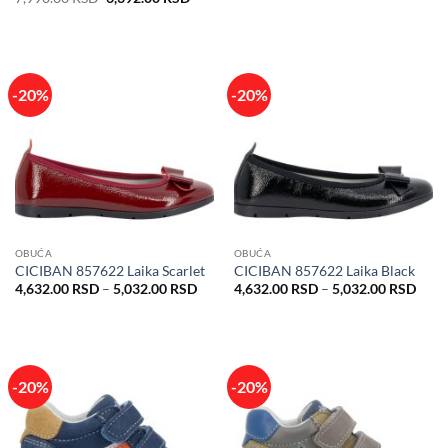
je
je:
cena
cena
bila:
6,392
je
je:
7,990.00 RSD.
bila:
6,392.00 RSD.
7,990.00 RSD.
-20%
-20%
OBUĆA
OBUĆA
CICIBAN 857622 Laika Scarlet
CICIBAN 857622 Laika Black
Raspon
Rasp
4,632.00
RSD
–
5,032.00
RSD
4,632.00
RSD
–
5,032.00
RSD
cena:
cena:
od
od
4,632.00 RSD
4,63
do
do
5,032.00 RSD
5,03
-20%
-20%