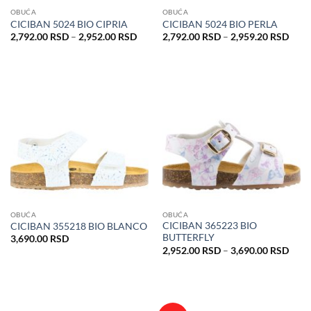
OBUĆA
OBUĆA
CICIBAN 5024 BIO CIPRIA
CICIBAN 5024 BIO PERLA
Raspon
Rasp
2,792.00
RSD
–
2,952.00
RSD
2,792.00
RSD
–
2,959.20
RSD
cena:
cena:
od
od
2,792.00 RSD
2,79
do
do
2,952.00 RSD
2,95
OBUĆA
OBUĆA
CICIBAN 365223 BIO
CICIBAN 355218 BIO BLANCO
BUTTERFLY
3,690.00
RSD
Rasp
2,952.00
RSD
–
3,690.00
RSD
cena:
od
2,95
do
3,69