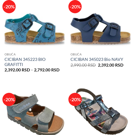
-20%
-20%
OBUĆA
OBUĆA
CICIBAN 345223 BIO
CICIBAN 345023 Bio NAVY
GRAFITTI
Originalna
Trenu
2,990.00
RSD
2,392.00
RSD
cena
cena
Raspon
2,392.00
RSD
–
2,792.00
RSD
je
je:
cena:
bila:
2,392
od
2,990.00 RSD.
2,392.00 RSD
do
2,792.00 RSD
-20%
-20%