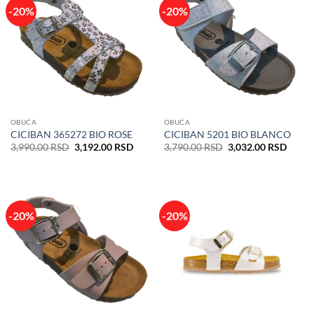
-20%
-20%
OBUĆA
OBUĆA
CICIBAN 365272 BIO ROSE
CICIBAN 5201 BIO BLANCO
Originalna
Trenutna
Originalna
Trenu
3,990.00
RSD
3,192.00
RSD
3,790.00
RSD
3,032.00
RSD
cena
cena
cena
cena
je
je:
je
je:
bila:
3,192.00 RSD.
bila:
3,032
3,990.00 RSD.
3,790.00 RSD.
-20%
-20%