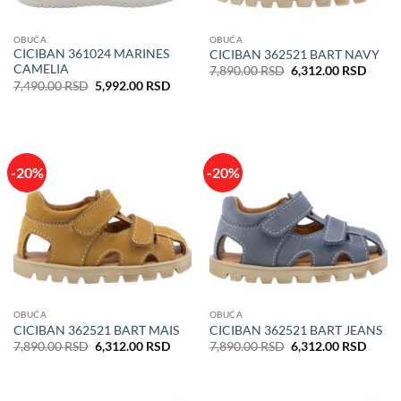
OBUĆA
OBUĆA
CICIBAN 361024 MARINES
CICIBAN 362521 BART NAVY
CAMELIA
Originalna
Trenu
7,890.00
RSD
6,312.00
RSD
cena
cena
Originalna
Trenutna
7,490.00
RSD
5,992.00
RSD
je
je:
cena
cena
bila:
6,312
je
je:
7,890.00 RSD.
bila:
5,992.00 RSD.
7,490.00 RSD.
-20%
-20%
OBUĆA
OBUĆA
CICIBAN 362521 BART MAIS
CICIBAN 362521 BART JEANS
Originalna
Trenutna
Originalna
Trenu
7,890.00
RSD
6,312.00
RSD
7,890.00
RSD
6,312.00
RSD
cena
cena
cena
cena
je
je:
je
je:
bila:
6,312.00 RSD.
bila:
6,312
7,890.00 RSD.
7,890.00 RSD.