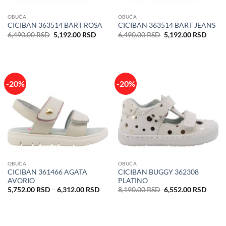
OBUĆA
OBUĆA
CICIBAN 363514 BART ROSA
CICIBAN 363514 BART JEANS
Originalna
Trenutna
Originalna
Trenu
6,490.00
RSD
5,192.00
RSD
6,490.00
RSD
5,192.00
RSD
cena
cena
cena
cena
je
je:
je
je:
bila:
5,192.00 RSD.
bila:
5,192
6,490.00 RSD.
6,490.00 RSD.
-20%
-20%
OBUĆA
OBUĆA
CICIBAN 361466 AGATA
CICIBAN BUGGY 362308
AVORIO
PLATINO
Raspon
Originalna
Trenu
5,752.00
RSD
–
6,312.00
RSD
8,190.00
RSD
6,552.00
RSD
cena:
cena
cena
od
je
je:
5,752.00 RSD
bila:
6,552
do
8,190.00 RSD.
6,312.00 RSD