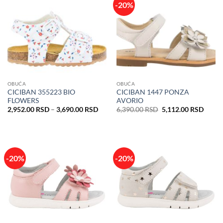
-20%
OBUĆA
OBUĆA
CICIBAN 355223 BIO
CICIBAN 1447 PONZA
FLOWERS
AVORIO
Raspon
Originalna
Trenu
2,952.00
RSD
–
3,690.00
RSD
6,390.00
RSD
5,112.00
RSD
cena:
cena
cena
od
je
je:
2,952.00 RSD
bila:
5,112
do
6,390.00 RSD.
3,690.00 RSD
-20%
-20%