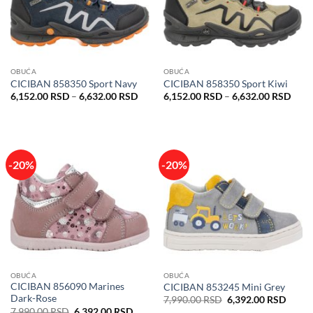
OBUĆA
OBUĆA
CICIBAN 858350 Sport Navy
CICIBAN 858350 Sport Kiwi
Raspon
Rasp
6,152.00
RSD
–
6,632.00
RSD
6,152.00
RSD
–
6,632.00
RSD
cena:
cena:
od
od
6,152.00 RSD
6,15
do
do
6,632.00 RSD
6,63
-20%
-20%
OBUĆA
OBUĆA
CICIBAN 856090 Marines
CICIBAN 853245 Mini Grey
Dark-Rose
Originalna
Trenu
7,990.00
RSD
6,392.00
RSD
cena
cena
Originalna
Trenutna
7,990.00
RSD
6,392.00
RSD