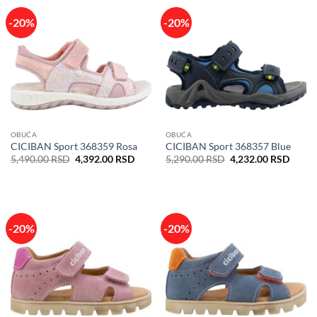
-20%
-20%
OBUĆA
OBUĆA
CICIBAN Sport 368359 Rosa
CICIBAN Sport 368357 Blue
Originalna
Trenutna
Originalna
Trenu
5,490.00
RSD
4,392.00
RSD
5,290.00
RSD
4,232.00
RSD
cena
cena
cena
cena
je
je:
je
je:
bila:
4,392.00 RSD.
bila:
4,232
5,490.00 RSD.
5,290.00 RSD.
-20%
-20%