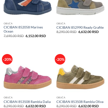
OBUĆA
OBUĆA
CICIBAN 852058 Marines
CICIBAN 852990 Ready Grafite
Ocean
Originalna
Trenu
8,290.00
RSD
6,632.00
RSD
cena
cena
Originalna
Trenutna
7,690.00
RSD
6,152.00
RSD
je
je:
cena
cena
bila:
6,632
je
je:
8,290.00 RSD.
bila:
6,152.00 RSD.
7,690.00 RSD.
-20%
-20%
OBUĆA
OBUĆA
CICIBAN 853508 Rambla Dalia
CICIBAN 853508 Rambla Oliva
Originalna
Trenutna
Originalna
Trenu
8,290.00
RSD
6,632.00
RSD
8,290.00
RSD
6,632.00
RSD