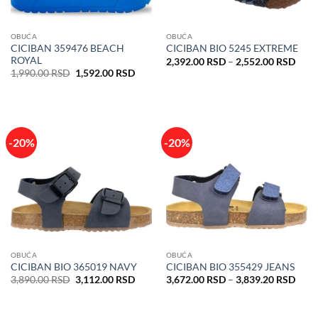
OBUĆA
OBUĆA
CICIBAN 359476 BEACH
CICIBAN BIO 5245 EXTREME
ROYAL
Rasp
2,392.00
RSD
–
2,552.00
RSD
cena:
Originalna
Trenutna
1,990.00
RSD
1,592.00
RSD
od
cena
cena
2,39
je
je:
do
bila:
1,592.00 RSD.
2,55
1,990.00 RSD.
-20%
-20%
OBUĆA
OBUĆA
CICIBAN BIO 365019 NAVY
CICIBAN BIO 355429 JEANS
Originalna
Trenutna
Rasp
3,890.00
RSD
3,112.00
RSD
3,672.00
RSD
–
3,839.20
RSD
cena
cena
cena:
je
je:
od
bila:
3,112.00 RSD.
3,67
3,890.00 RSD.
do