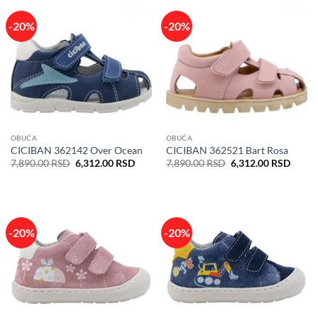
-20%
-20%
OBUĆA
OBUĆA
CICIBAN 362142 Over Ocean
CICIBAN 362521 Bart Rosa
Originalna
Trenutna
Originalna
Trenu
7,890.00
RSD
6,312.00
RSD
7,890.00
RSD
6,312.00
RSD
cena
cena
cena
cena
je
je:
je
je:
bila:
6,312.00 RSD.
bila:
6,312
7,890.00 RSD.
7,890.00 RSD.
-20%
-20%