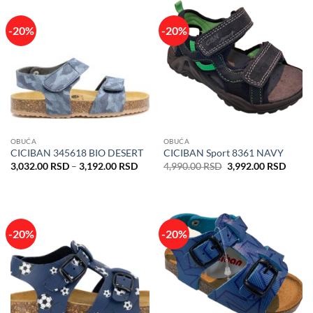
3,83
-20%
-20%
OBUĆA
OBUĆA
CICIBAN 345618 BIO DESERT
CICIBAN Sport 8361 NAVY
Raspon
Originalna
Trenu
3,032.00
RSD
–
3,192.00
RSD
4,990.00
RSD
3,992.00
RSD
cena:
cena
cena
od
je
je:
3,032.00 RSD
bila:
3,992
do
4,990.00 RSD.
3,192.00 RSD
-20%
-20%