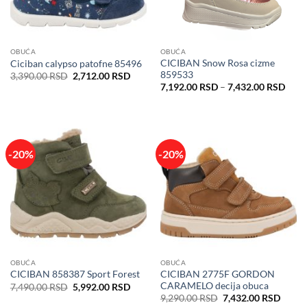
OBUĆA
OBUĆA
CICIBAN Snow Rosa cizme
Ciciban calypso patofne 85496
859533
Originalna
Trenutna
3,390.00
RSD
2,712.00
RSD
cena
cena
Rasp
7,192.00
RSD
–
7,432.00
RSD
je
je:
cena:
bila:
2,712.00 RSD.
od
3,390.00 RSD.
7,19
do
7,43
-20%
-20%
OBUĆA
OBUĆA
CICIBAN 2775F GORDON
CICIBAN 858387 Sport Forest
CARAMELO decija obuca
Originalna
Trenutna
7,490.00
RSD
5,992.00
RSD
cena
cena
Originalna
Trenu
9,290.00
RSD
7,432.00
RSD
je
je:
cena
cena