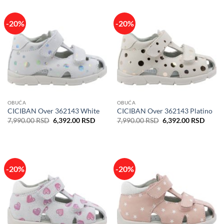
7,990.00 RSD.
-20%
-20%
OBUĆA
OBUĆA
CICIBAN Over 362143 White
CICIBAN Over 362143 Platino
Originalna
Trenutna
Originalna
Trenu
7,990.00
RSD
6,392.00
RSD
7,990.00
RSD
6,392.00
RSD
cena
cena
cena
cena
je
je:
je
je:
bila:
6,392.00 RSD.
bila:
6,392
7,990.00 RSD.
7,990.00 RSD.
-20%
-20%