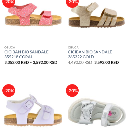
-20%
-20%
OBUĆA
OBUĆA
CICIBAN BIO SANDALE
CICIBAN BIO SANDALE
355218 CORAL
365322 GOLD
Raspon
Originalna
Trenu
3,352.00
RSD
–
3,592.00
RSD
4,490.00
RSD
3,592.00
RSD
cena:
cena
cena
od
je
je:
3,352.00 RSD
bila:
3,592
do
4,490.00 RSD.
3,592.00 RSD
-20%
-20%