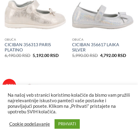
OBUĆA
OBUĆA
CICIBAN 356313 PARIS
CICIBAN 356617 LAIKA
PLATINO
SILVER
Originalna
Trenutna
Originalna
Trenu
6,490.00
RSD
5,192.00
RSD
5,990.00
RSD
4,792.00
RSD
cena
cena
cena
cena
je
je:
je
je:
bila:
5,192.00 RSD.
bila:
4,792
6,490.00 RSD.
5,990.00 RSD.
-20%
Na našoj veb stranici koristimo kolačiće da bismo vam pružili
najrelevantnije iskustvo pamteći vaše postavke i
ponavljajući posete. Klikom na „Prihvati“ pristajete na
upotrebu SVIH kolačića.
Cookie podešavanje
PRIHVATI
OBUĆA
OBUĆA