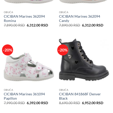
OBUĆA
OBUĆA
CICIBAN Marines 362094
CICIBAN Marines 362094
Romina
Candy
Originalna
Trenutna
Originalna
Trenu
7,890.00
RSD
6,312.00
RSD
7,890.00
RSD
6,312.00
RSD
cena
cena
cena
cena
je
je:
je
je:
bila:
6,312.00 RSD.
bila:
6,312
7,890.00 RSD.
7,890.00 RSD.
-20%
-20%
OBUĆA
OBUĆA
CICIBAN Marines 361094
CICIBAN 841868F Denver
Papillon
Black
Originalna
Trenutna
Originalna
Trenu
7,990.00
RSD
6,392.00
RSD
8,690.00
RSD
6,952.00
RSD
cena
cena
cena
cena
je
je:
je
je:
bila:
6,392.00 RSD.
bila:
6,952