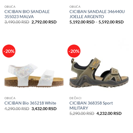
OBUĆA
OBUĆA
CICIBAN BIO SANDALE
CICIBAN SANDALE 346440U
355023 MALVA
JOELLE ARGENTO
Originalna
Trenutna
Rasp
3,490.00
RSD
2,792.00
RSD
5,192.00
RSD
–
5,592.00
RSD
cena
cena
cena:
je
je:
od
bila:
2,792.00 RSD.
5,19
3,490.00 RSD.
do
5,59
-20%
-20%
OBUĆA
DEČACI
CICIBAN 368358 Sport
CICIBAN Bio 365218 White
MILITARY
Originalna
Trenutna
4,290.00
RSD
3,432.00
RSD
cena
cena
Originalna
Trenu
5,290.00
RSD
4,232.00
RSD
je
je:
cena
cena
bila:
3,432.00 RSD.
je
je:
4,290.00 RSD.
bila:
4,232
5,290.00 RSD.