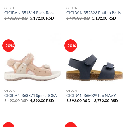
OBUĆA
OBUĆA
CICIBAN 351314 Paris Rosa
CICIBAN 352323 Platino Paris
Originalna
Trenutna
Originalna
Trenu
6,490.00
RSD
5,192.00
RSD
6,490.00
RSD
5,192.00
RSD
cena
cena
cena
cena
je
je:
je
je:
bila:
5,192.00 RSD.
bila:
5,192
6,490.00 RSD.
6,490.00 RSD.
-20%
-20%
OBUĆA
OBUĆA
CICIBAN 368371 Sport ROSA
CICIBAN 365029 Bio NAVY
Originalna
Trenutna
Rasp
5,490.00
RSD
4,392.00
RSD
3,592.00
RSD
–
3,752.00
RSD
cena
cena
cena:
je
je:
od
bila:
4,392.00 RSD.
3,59
5,490.00 RSD.
do
3,75