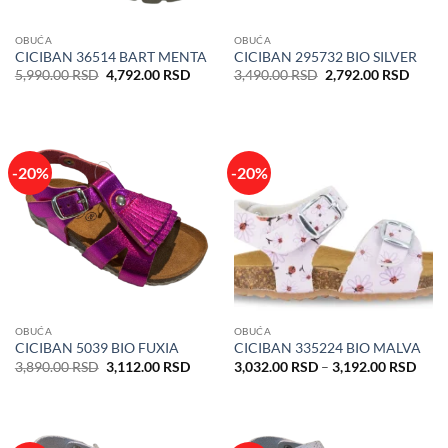
OBUĆA
OBUĆA
CICIBAN 36514 BART MENTA
CICIBAN 295732 BIO SILVER
Originalna
Trenutna
Originalna
Trenu
5,990.00
RSD
4,792.00
RSD
3,490.00
RSD
2,792.00
RSD
cena
cena
cena
cena
je
je:
je
je:
bila:
4,792.00 RSD.
bila:
2,792
5,990.00 RSD.
3,490.00 RSD.
-20%
-20%
OBUĆA
OBUĆA
CICIBAN 5039 BIO FUXIA
CICIBAN 335224 BIO MALVA
Originalna
Trenutna
Rasp
3,890.00
RSD
3,112.00
RSD
3,032.00
RSD
–
3,192.00
RSD
cena
cena
cena:
je
je:
od
bila:
3,112.00 RSD.
3,03
3,890.00 RSD.
do
3,19