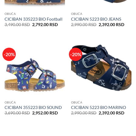
OBUĆA
OBUĆA
CICIBAN 335223 BIO Football
CICIBAN 5223 BIO JEANS
Originalna
Trenutna
Originalna
Trenu
3,490.00
RSD
2,792.00
RSD
2,990.00
RSD
2,392.00
RSD
cena
cena
cena
cena
je
je:
je
je:
bila:
2,792.00 RSD.
bila:
2,392
3,490.00 RSD.
2,990.00 RSD.
-20%
-20%
OBUĆA
OBUĆA
CICIBAN 355223 BIO SOUND
CICIBAN 5223 BIO MARINO
Originalna
Trenutna
Originalna
Trenu
3,690.00
RSD
2,952.00
RSD
2,990.00
RSD
2,392.00
RSD
cena
cena
cena
cena
je
je:
je
je:
bila:
2,952.00 RSD.
bila:
2,392
3,690.00 RSD.
2,990.00 RSD.