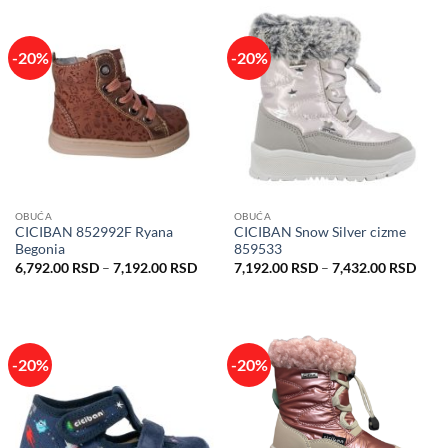
7,990.00 RSD.
8,690.00 RSD.
-20%
-20%
OBUĆA
OBUĆA
CICIBAN 852992F Ryana
CICIBAN Snow Silver cizme
Begonia
859533
Raspon
Rasp
6,792.00
RSD
–
7,192.00
RSD
7,192.00
RSD
–
7,432.00
RSD
cena:
cena:
od
od
6,792.00 RSD
7,19
do
do
7,192.00 RSD
7,43
-20%
-20%