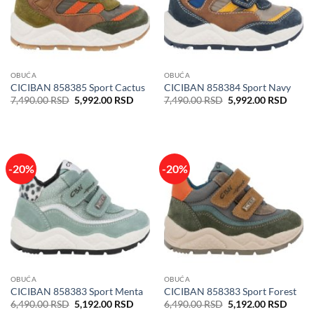
OBUĆA
OBUĆA
CICIBAN 858385 Sport Cactus
CICIBAN 858384 Sport Navy
Originalna
Trenutna
Originalna
Trenu
7,490.00
RSD
5,992.00
RSD
7,490.00
RSD
5,992.00
RSD
cena
cena
cena
cena
je
je:
je
je:
bila:
5,992.00 RSD.
bila:
5,992
7,490.00 RSD.
7,490.00 RSD.
-20%
-20%
OBUĆA
OBUĆA
CICIBAN 858383 Sport Menta
CICIBAN 858383 Sport Forest
Originalna
Trenutna
Originalna
Trenu
6,490.00
RSD
5,192.00
RSD
6,490.00
RSD
5,192.00
RSD
cena
cena
cena
cena