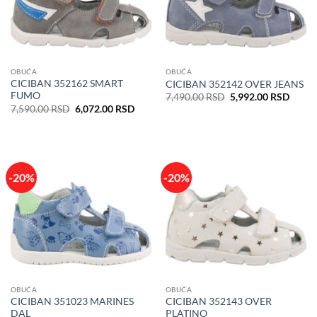
OBUĆA
OBUĆA
CICIBAN 352162 SMART
CICIBAN 352142 OVER JEANS
FUMO
Originalna
Trenu
7,490.00
RSD
5,992.00
RSD
cena
cena
Originalna
Trenutna
7,590.00
RSD
6,072.00
RSD
je
je:
cena
cena
bila:
5,992
je
je:
7,490.00 RSD.
bila:
6,072.00 RSD.
7,590.00 RSD.
-20%
-20%
OBUĆA
OBUĆA
CICIBAN 351023 MARINES
CICIBAN 352143 OVER
DAL
PLATINO