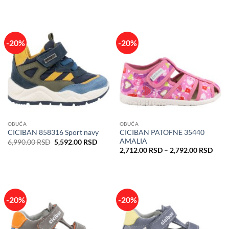
je
je:
je
je:
bila:
5,192.00 RSD.
bila:
5,192
6,490.00 RSD.
6,490.00 RSD.
-20%
-20%
OBUĆA
OBUĆA
CICIBAN PATOFNE 35440
CICIBAN 858316 Sport navy
AMALIA
Originalna
Trenutna
6,990.00
RSD
5,592.00
RSD
cena
cena
Rasp
2,712.00
RSD
–
2,792.00
RSD
je
je:
cena:
bila:
5,592.00 RSD.
od
6,990.00 RSD.
2,71
do
2,79
-20%
-20%