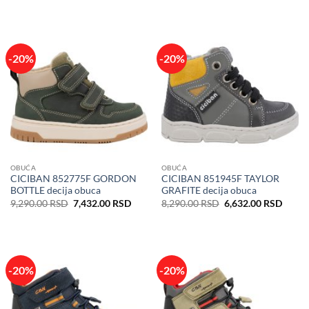
bila:
5,992.00 RSD.
je
je:
7,490.00 RSD.
bila:
7,432
9,290.00 RSD.
-20%
-20%
OBUĆA
OBUĆA
CICIBAN 852775F GORDON
CICIBAN 851945F TAYLOR
BOTTLE decija obuca
GRAFITE decija obuca
Originalna
Trenutna
Originalna
Trenu
9,290.00
RSD
7,432.00
RSD
8,290.00
RSD
6,632.00
RSD
cena
cena
cena
cena
je
je:
je
je:
bila:
7,432.00 RSD.
bila:
6,632
9,290.00 RSD.
8,290.00 RSD.
-20%
-20%