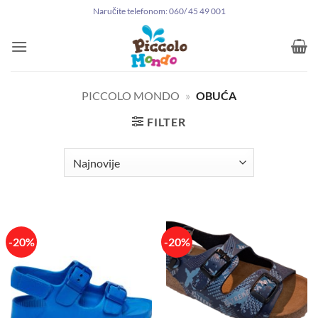
Preskoči
Naručite telefonom: 060/ 45 49 001
na
sadržaj
PICCOLO MONDO
»
OBUĆA
FILTER
-20%
-20%