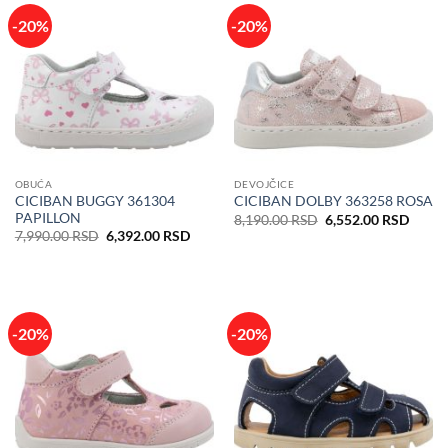
-20%
-20%
OBUĆA
DEVOJČICE
CICIBAN BUGGY 361304
CICIBAN DOLBY 363258 ROSA
PAPILLON
Originalna
Trenu
8,190.00
RSD
6,552.00
RSD
cena
cena
Originalna
Trenutna
7,990.00
RSD
6,392.00
RSD
je
je:
cena
cena
bila:
6,552
je
je:
8,190.00 RSD.
bila:
6,392.00 RSD.
7,990.00 RSD.
-20%
-20%