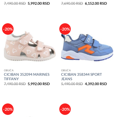
Originalna
Trenutna
Originalna
Trenu
7,490.00
RSD
5,992.00
RSD
7,690.00
RSD
6,152.00
RSD
cena
cena
cena
cena
je
je:
je
je:
bila:
5,992.00 RSD.
bila:
6,152
7,490.00 RSD.
7,690.00 RSD.
-20%
-20%
OBUĆA
OBUĆA
CICIBAN 352094 MARINES
CICIBAN 358344 SPORT
TIFFANY
JEANS
Originalna
Trenutna
Originalna
Trenu
7,490.00
RSD
5,992.00
RSD
5,490.00
RSD
4,392.00
RSD
cena
cena
cena
cena
je
je:
je
je:
bila:
5,992.00 RSD.
bila:
4,392
7,490.00 RSD.
5,490.00 RSD.
-20%
-20%