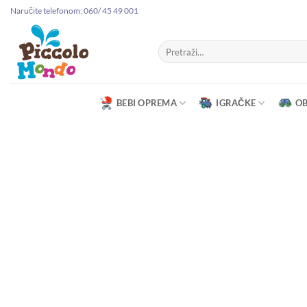
Preskoči
Naručite telefonom: 060/ 45 49 001
na
sadržaj
Pretraga
za:
BEBI OPREMA
IGRAČKE
O