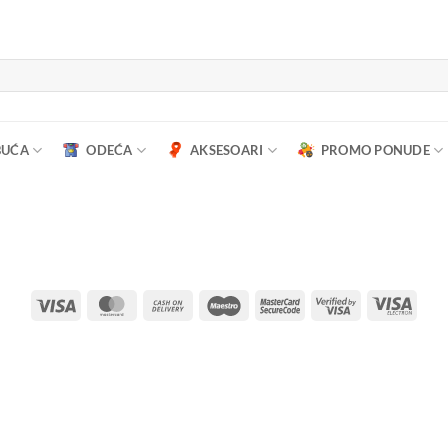
BUĆA
ODEĆA
AKSESOARI
PROMO PONUDE
Visa
MasterCard
Cash
Maestro
MasterCard
Visa
Visa
On
2
2
Elect
Delivery