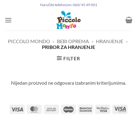
Preskoči
Naručite telefonom: 060/ 45 49 001
na
sadržaj
PICCOLO MONDO
»
BEBI OPREMA
»
HRANJENJE
»
PRIBOR ZA HRANJENJE
FILTER
Nijedan proizvod ne odgovara izabranim kriterijumima.
Visa
MasterCard
Cash
Maestro
MasterCard
Visa
Visa
On
2
2
Elect
Delivery