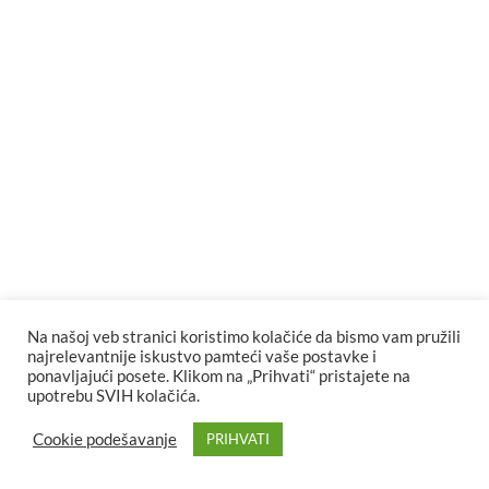
Na našoj veb stranici koristimo kolačiće da bismo vam pružili
najrelevantnije iskustvo pamteći vaše postavke i
ponavljajući posete. Klikom na „Prihvati“ pristajete na
upotrebu SVIH kolačića.
Cookie podešavanje
PRIHVATI