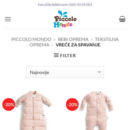
Preskoči
Naručite telefonom: 060/ 45 49 001
na
sadržaj
PICCOLO MONDO
»
BEBI OPREMA
»
TEKSTILNA
OPREMA
»
VREĆE ZA SPAVANJE
FILTER
-20%
-20%