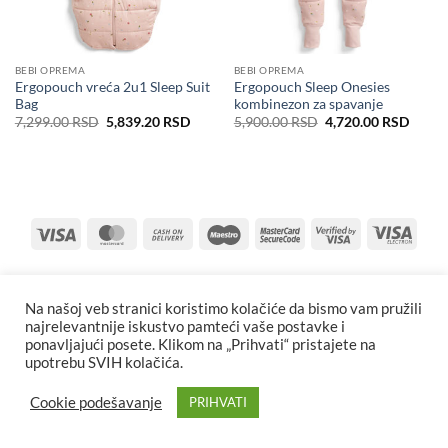
BEBI OPREMA
BEBI OPREMA
Ergopouch vreća 2u1 Sleep Suit
Ergopouch Sleep Onesies
Bag
kombinezon za spavanje
Originalna
Trenutna
Originalna
Trenu
7,299.00
RSD
5,839.20
RSD
5,900.00
RSD
4,720.00
RSD
cena
cena
cena
cena
je
je:
je
je:
bila:
5,839.20 RSD.
bila:
4,720
7,299.00 RSD.
5,900.00 RSD.
Visa
MasterCard
Cash
Maestro
MasterCard
Visa
Visa
On
2
2
Elect
Delivery
Na našoj veb stranici koristimo kolačiće da bismo vam pružili
najrelevantnije iskustvo pamteći vaše postavke i
ponavljajući posete. Klikom na „Prihvati“ pristajete na
upotrebu SVIH kolačića.
Cookie podešavanje
PRIHVATI