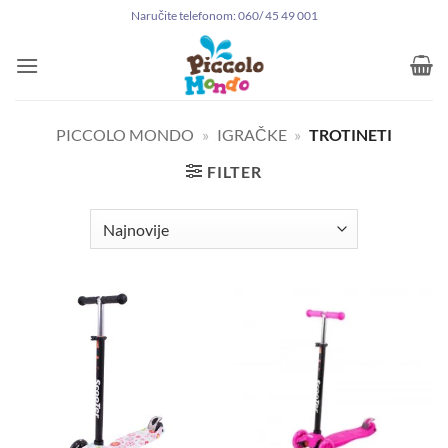
Preskoči
Naručite telefonom: 060/ 45 49 001
na
sadržaj
PICCOLO MONDO
»
IGRAČKE
»
TROTINETI
FILTER