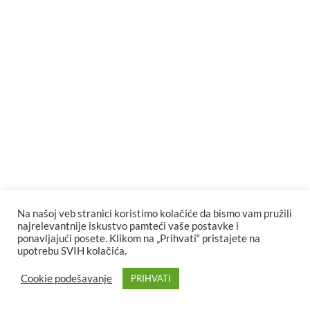
Na našoj veb stranici koristimo kolačiće da bismo vam pružili
najrelevantnije iskustvo pamteći vaše postavke i
ponavljajući posete. Klikom na „Prihvati“ pristajete na
upotrebu SVIH kolačića.
Cookie podešavanje
PRIHVATI