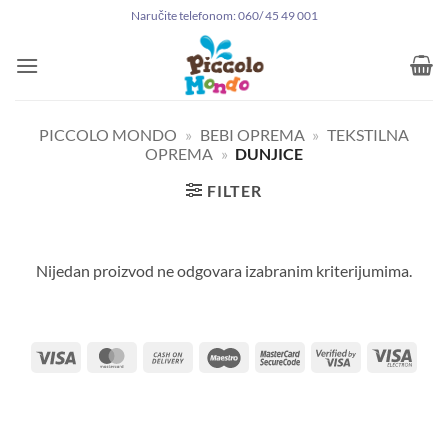
Preskoči
Naručite telefonom: 060/ 45 49 001
na
sadržaj
PICCOLO MONDO
»
BEBI OPREMA
»
TEKSTILNA
OPREMA
»
DUNJICE
FILTER
Nijedan proizvod ne odgovara izabranim kriterijumima.
Visa
MasterCard
Cash
Maestro
MasterCard
Visa
Visa
On
2
2
Elect
Delivery