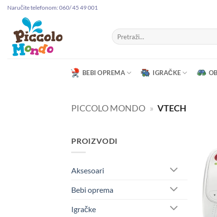
Preskoči
Naručite telefonom: 060/ 45 49 001
na
sadržaj
Pretraga
za:
BEBI OPREMA
IGRAČKE
O
PICCOLO MONDO
»
VTECH
PROIZVODI
Aksesoari
Bebi oprema
Igračke