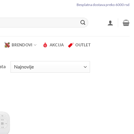
Besplatna dostava preko 6000 rsd
BRENDOVI
AKCIJA
OUTLET
Sortirano
ata
po
najnovijem