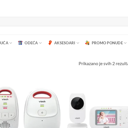
BUĆA
ODEĆA
AKSESOARI
PROMO PONUDE
Prikazano je svih 2 rezult