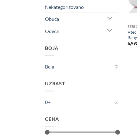
Nekategorizovano
Obuća
BEBI
Odeća
Vtec
Baby
6,99
BOJA
Bela
(2)
UZRAST
0+
(2)
CENA