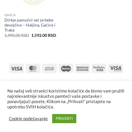
ODEĆA
Dirkje pamučni set za bebe
devojčice – Haljina, Gaćice i
Traka
Originalna
Trenutna
1,990.00
RSD
1,592.00
RSD
cena
cena
je
je:
bila:
1,592.00 RSD.
1,990.00 RSD.
Visa
MasterCard
Cash
Maestro
MasterCard
Visa
Visa
On
2
2
Elect
Delivery
Na našoj veb stranici koristimo kolačiće da bismo vam pružili
najrelevantnije iskustvo pamteći vaše postavke i
ponavljajući posete. Klikom na „Prihvati“ pristajete na
upotrebu SVIH kolačića.
Cookie podešavanje
PRIHVATI