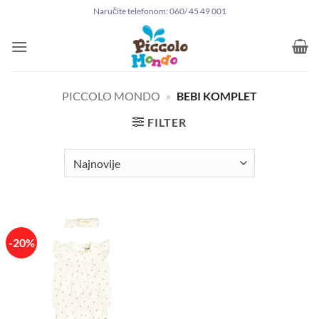
Preskoči
Naručite telefonom: 060/ 45 49 001
na
sadržaj
PICCOLO MONDO
»
BEBI KOMPLET
FILTER
-20%