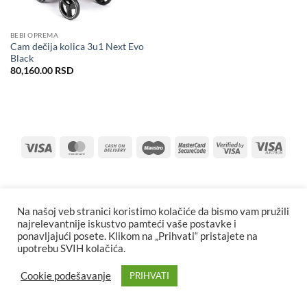
BEBI OPREMA
Cam dečija kolica 3u1 Next Evo
Black
80,160.00
RSD
Visa
MasterCard
Cash
Maestro
MasterCard
Visa
Visa
On
2
2
Elect
Delivery
Na našoj veb stranici koristimo kolačiće da bismo vam pružili
najrelevantnije iskustvo pamteći vaše postavke i
ponavljajući posete. Klikom na „Prihvati“ pristajete na
upotrebu SVIH kolačića.
Cookie podešavanje
PRIHVATI