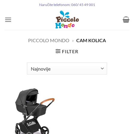
Preskoči
Naručite telefonom: 060/ 45 49 001
na
sadržaj
PICCOLO MONDO
»
CAM KOLICA
FILTER