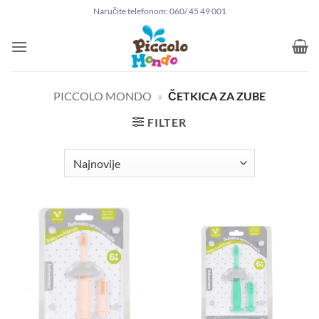
Preskoči
Naručite telefonom: 060/ 45 49 001
na
sadržaj
PICCOLO MONDO
»
ČETKICA ZA ZUBE
FILTER