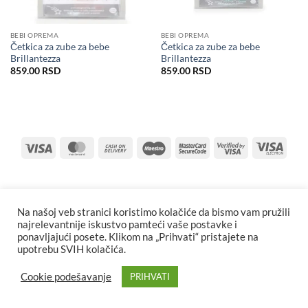
BEBI OPREMA
BEBI OPREMA
Četkica za zube za bebe
Četkica za zube za bebe
Brillantezza
Brillantezza
859.00
RSD
859.00
RSD
Visa
MasterCard
Cash
Maestro
MasterCard
Visa
Visa
On
2
2
Elect
Delivery
Na našoj veb stranici koristimo kolačiće da bismo vam pružili
najrelevantnije iskustvo pamteći vaše postavke i
ponavljajući posete. Klikom na „Prihvati“ pristajete na
upotrebu SVIH kolačića.
Cookie podešavanje
PRIHVATI