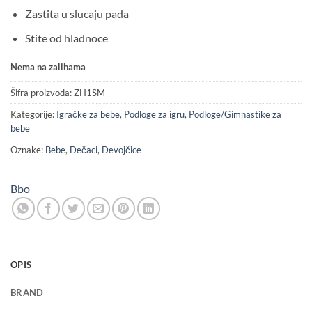
Zastita u slucaju pada
Stite od hladnoce
Nema na zalihama
Šifra proizvoda:
ZH1SM
Kategorije:
Igračke za bebe
,
Podloge za igru
,
Podloge/Gimnastike za
bebe
Oznake:
Bebe
,
Dečaci
,
Devojčice
Bbo
OPIS
BRAND