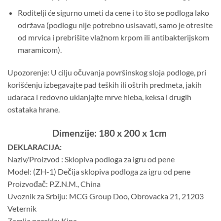
Roditelji će sigurno umeti da cene i to što se podloga lako
održava (podlogu nije potrebno usisavati, samo je otresite
od mrvica i prebrišite vlažnom krpom ili antibakterijskom
maramicom).
Upozorenje: U cilju očuvanja površinskog sloja podloge, pri
korišćenju izbegavajte pad teških ili oštrih predmeta, jakih
udaraca i redovno uklanjajte mrve hleba, keksa i drugih
ostataka hrane.
Dimenzije: 180 x 200 x 1cm
DEKLARACIJA:
Naziv/Proizvod : Sklopiva podloga za igru od pene
Model: (ZH-1) Dečija sklopiva podloga za igru od pene
Proizvođač: P.Z.N.M., China
Uvoznik za Srbiju: MCG Group Doo, Obrovacka 21, 21203
Veternik
Zamlja porekla: Kina