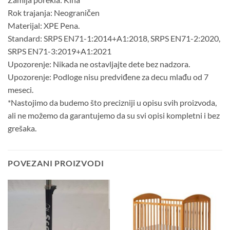
Rok trajanja: Neograničen
Materijal: XPE Pena.
Standard: SRPS EN71-1:2014+A1:2018, SRPS EN71-2:2020,
SRPS EN71-3:2019+A1:2021
Upozorenje: Nikada ne ostavljajte dete bez nadzora.
Upozorenje: Podloge nisu predviđene za decu mlađu od 7
meseci.
*
Nastojimo da budemo što precizniji u opisu svih proizvoda,
ali ne možemo da garantujemo da su svi opisi kompletni i bez
grešaka.
POVEZANI PROIZVODI