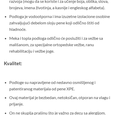
razvoja (mogu da se koriste i za učenje boja, oblika, slova,
brojeva, imena životinja, a kasnije i engleskog alfabeta).
Podloga je vodootporna i ima izuzetne izolacione osobine
zahvaljujući debelom sloju pene koji odlično štiti od
hladnoće.
Meka i topla podloga odlično će poslužiti i za vežbe sa
mališanom, za specijalne ortopedske vežbe, ranu
rehabilitaciju i vežbe joge.
Kvalitet:
Podloge su napravljene od nedavno osmišljenog i
patentiranog materijala od pene XPE.
Ovaj materijal je bezbedan, netoksičan, otporan na vlagu i
prljanje.
On ne skuplja prašinu što je važno za decu sa alergijom.