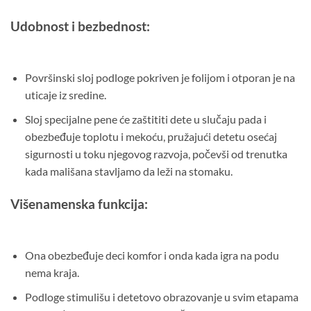
Udobnost i bezbednost:
Površinski sloj podloge pokriven je folijom i otporan je na
uticaje iz sredine.
Sloj specijalne pene će zaštititi dete u slučaju pada i
obezbeđuje toplotu i mekoću, pružajući detetu osećaj
sigurnosti u toku njegovog razvoja, počevši od trenutka
kada mališana stavljamo da leži na stomaku.
Višenamenska funkcija:
Ona obezbeđuje deci komfor i onda kada igra na podu
nema kraja.
Podloge stimulišu i detetovo obrazovanje u svim etapama