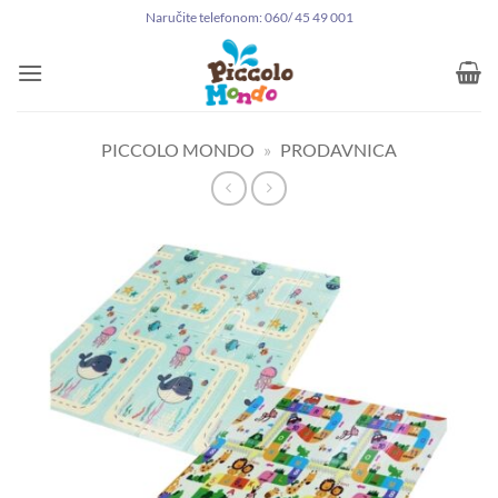
Preskoči
Naručite telefonom: 060/ 45 49 001
na
sadržaj
PICCOLO MONDO
»
PRODAVNICA