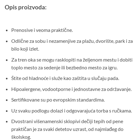
Opis proizvoda:
Prenosive i veoma praktične.
Odlične za sobu i nezamenjive za plažu, dvorište, park i za
bilo koji izlet.
Za tren oka se mogu rasklopiti na željenom mestu i dobiti
toplo mesto za sedenje ili bezbedno mesto za igru.
Štite od hladnoće i služe kao zaštita u slučaju pada.
Hipoalergene, vodootporne i jednostavne za održavanje.
Sertifikovane su po evropskim standardima.
Uz svaku podlogu dolazi i odgovarajuća torba s ručkama.
Dvostrani višenamenski sklopivi dečiji tepih od pene
praktičan je za svaki detetov uzrast, od najmlađeg do
školskog.