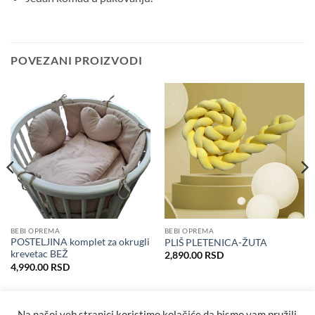
POVEZANI PROIZVODI
BEBI OPREMA
BEBI OPREMA
POSTELJINA komplet za okrugli
PLIŠ PLETENICA-ŽUTA
krevetac BEŽ
2,890.00
RSD
4,990.00
RSD
a
RSD.
Na našoj veb stranici koristimo kolačiće da bismo vam pružili