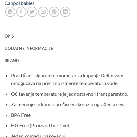
Canpol babies
OPIS
DODATNE INFORMACIJE
BRAND
Praktičan i siguran termometar za kupanje Delfin vam
omogućava da precizno izmerite temperaturu vode.
Očitavanje temperature je jednostavno i transparentno.
Za merenje se koristi prečišćeni kerozin ugrađen u cev.
BPA Free
HG Free (Proizvod bez žive)
Jedan komad u pakovanju.