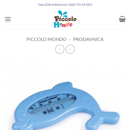
Preskoči
Naručite telefonom: 060/ 45 49 001
na
sadržaj
PICCOLO MONDO
»
PRODAVNICA