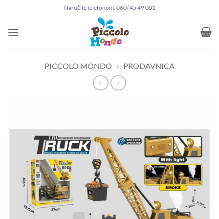
Preskoči
Naručite telefonom: 060/ 45 49 001
na
sadržaj
PICCOLO MONDO
»
PRODAVNICA