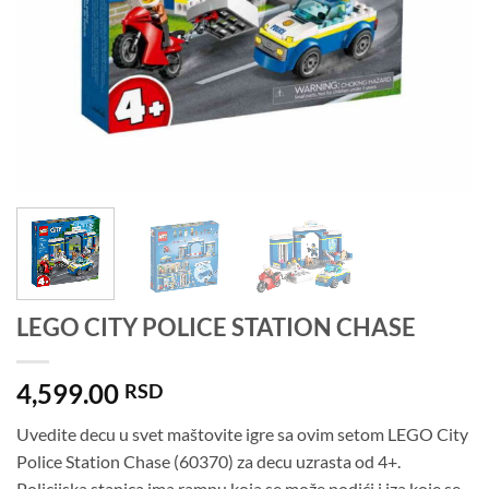
LEGO CITY POLICE STATION CHASE
4,599.00
RSD
Uvedite decu u svet maštovite igre sa ovim setom LEGO City
Police Station Chase (60370) za decu uzrasta od 4+.
Policijska stanica ima rampu koja se može podići i iza koje se