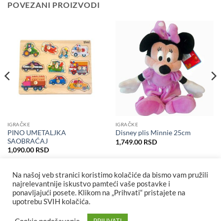
POVEZANI PROIZVODI
IGRAČKE
IGRAČKE
PINO UMETALJKA
Disney plis Minnie 25cm
SAOBRAĆAJ
1,749.00
RSD
1,090.00
RSD
Na našoj veb stranici koristimo kolačiće da bismo vam pružili
najrelevantnije iskustvo pamteći vaše postavke i
ponavljajući posete. Klikom na „Prihvati“ pristajete na
upotrebu SVIH kolačića.