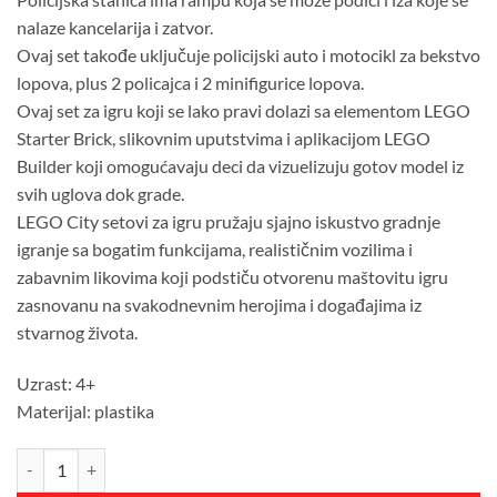
nalaze kancelarija i zatvor.
Ovaj set takođe uključuje policijski auto i motocikl za bekstvo
lopova, plus 2 policajca i 2 minifigurice lopova.
Ovaj set za igru koji se lako pravi dolazi sa elementom LEGO
Starter Brick, slikovnim uputstvima i aplikacijom LEGO
Builder koji omogućavaju deci da vizuelizuju gotov model iz
svih uglova dok grade.
LEGO City setovi za igru pružaju sjajno iskustvo gradnje
igranje sa bogatim funkcijama, realističnim vozilima i
zabavnim likovima koji podstiču otvorenu maštovitu igru
zasnovanu na svakodnevnim herojima i događajima iz
stvarnog života.
Uzrast: 4+
Materijal: plastika
LEGO CITY POLICE STATION CHASE količina