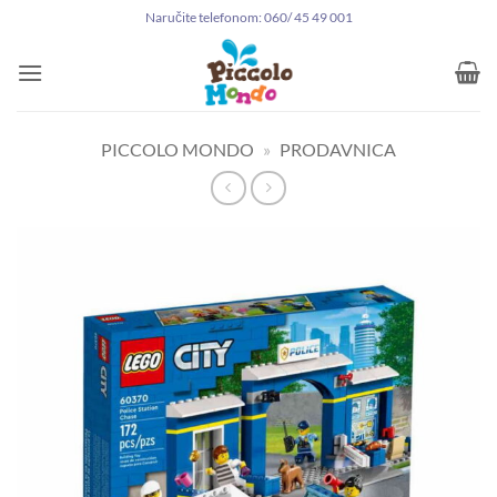
Preskoči
Naručite telefonom: 060/ 45 49 001
na
sadržaj
PICCOLO MONDO
»
PRODAVNICA