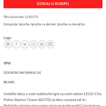
DODAJ U KORPU
Šifra proizvoda:
LE60370
Kategorije:
Igračke
,
Igračke za dečake
,
Igračke za devojčice
Lego
OPIS
DODATNE INFORMACIJE
BRAND
Uvedite decu u svet maštovite igre sa ovim setom LEGO City
Police Station Chase (60370) za decu uzrasta od 4+.
Policijska stanica ima rampu koja se može podići i iza koje se