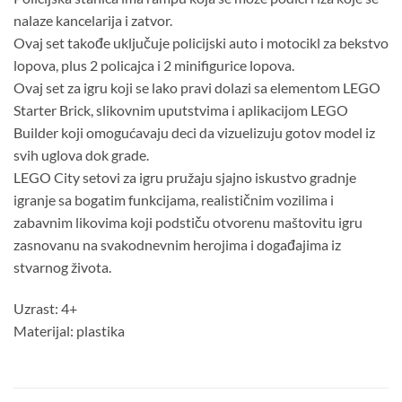
nalaze kancelarija i zatvor.
Ovaj set takođe uključuje policijski auto i motocikl za bekstvo
lopova, plus 2 policajca i 2 minifigurice lopova.
Ovaj set za igru koji se lako pravi dolazi sa elementom LEGO
Starter Brick, slikovnim uputstvima i aplikacijom LEGO
Builder koji omogućavaju deci da vizuelizuju gotov model iz
svih uglova dok grade.
LEGO City setovi za igru pružaju sjajno iskustvo gradnje
igranje sa bogatim funkcijama, realističnim vozilima i
zabavnim likovima koji podstiču otvorenu maštovitu igru
zasnovanu na svakodnevnim herojima i događajima iz
stvarnog života.
Uzrast: 4+
Materijal: plastika