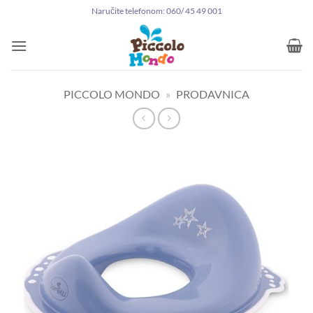
Preskoči
Naručite telefonom: 060/ 45 49 001
na
sadržaj
PICCOLO MONDO
»
PRODAVNICA