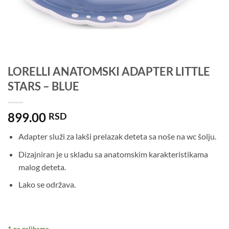
LORELLI ANATOMSKI ADAPTER LITTLE
STARS – BLUE
899.00
RSD
Adapter služi za lakši prelazak deteta sa noše na wc šolju.
Dizajniran je u skladu sa anatomskim karakteristikama
malog deteta.
Lako se održava.
1 na zalihama