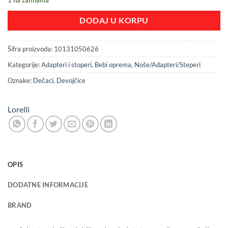
DODAJ U KORPU
Šifra proizvoda:
10131050626
Kategorije:
Adapteri i stoperi
,
Bebi oprema
,
Noše/Adapteri/Steperi
Oznake:
Dečaci
,
Devojčice
Lorelli
OPIS
DODATNE INFORMACIJE
BRAND