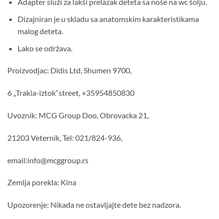
Adapter služi za lakši prelazak deteta sa noše na wc šolju.
Dizajniran je u skladu sa anatomskim karakteristikama
malog deteta.
Lako se održava.
Proizvodjac: Didis Ltd, Shumen 9700,
6 „Trakia-iztok“street, +35954850830
Uvoznik: MCG Group Doo, Obrovacka 21,
21203 Veternik, Tel: 021/824-936,
email:info@mcggroup.rs
Zemlja porekla: Kina
Upozorenje: Nikada ne ostavljajte dete bez nadzora.