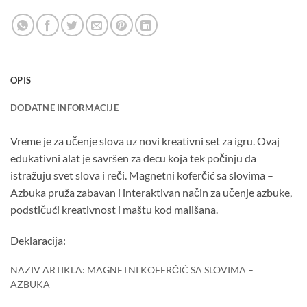
OPIS
DODATNE INFORMACIJE
Vreme je za učenje slova uz novi kreativni set za igru. Ovaj
edukativni alat je savršen za decu koja tek počinju da
istražuju svet slova i reči. Magnetni koferčić sa slovima –
Azbuka pruža zabavan i interaktivan način za učenje azbuke,
podstičući kreativnost i maštu kod mališana.
Deklaracija:
NAZIV ARTIKLA: MAGNETNI KOFERČIĆ SA SLOVIMA –
AZBUKA