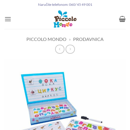
Preskoči
Naručite telefonom: 060/ 45 49 001
na
sadržaj
PICCOLO MONDO
»
PRODAVNICA