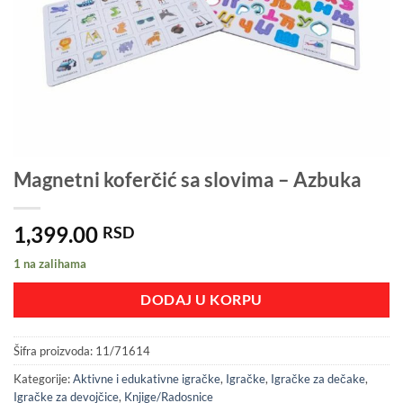
Magnetni koferčić sa slovima – Azbuka
1,399.00
RSD
1 na zalihama
DODAJ U KORPU
Šifra proizvoda:
11/71614
Kategorije:
Aktivne i edukativne igračke
,
Igračke
,
Igračke za dečake
,
Igračke za devojčice
,
Knjige/Radosnice