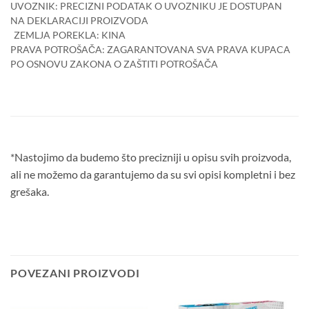
UVOZNIK: PRECIZNI PODATAK O UVOZNIKU JE DOSTUPAN
NA DEKLARACIJI PROIZVODA
ZEMLJA POREKLA: KINA
PRAVA POTROŠAČA: ZAGARANTOVANA SVA PRAVA KUPACA
PO OSNOVU ZAKONA O ZAŠTITI POTROŠAČA
*Nastojimo da budemo što precizniji u opisu svih proizvoda,
ali ne možemo da garantujemo da su svi opisi kompletni i bez
grešaka.
POVEZANI PROIZVODI