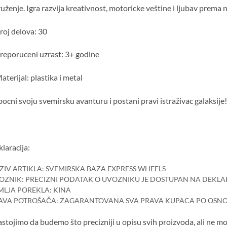
uženje. Igra razvija kreativnost, motoricke veštine i ljubav prema n
roj delova: 30
reporuceni uzrast: 3+ godine
aterijal: plastika i metal
ocni svoju svemirsku avanturu i postani pravi istraživac galaksije!
laracija:
ZIV ARTIKLA: SVEMIRSKA BAZA EXPRESS WHEELS
OZNIK: PRECIZNI PODATAK O UVOZNIKU JE DOSTUPAN NA DEKLA
MLJA POREKLA: KINA
AVA POTROŠAČA: ZAGARANTOVANA SVA PRAVA KUPACA PO OSNO
stojimo da budemo što precizniji u opisu svih proizvoda, ali ne m