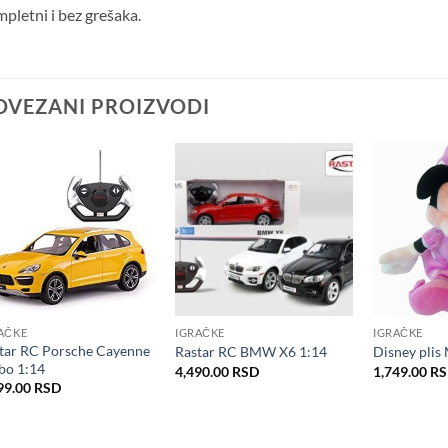
pletni i bez grešaka.
OVEZANI PROIZVODI
AČKE
IGRAČKE
IGRAČKE
tar RC Porsche Cayenne
Rastar RC BMW X6 1:14
Disney plis
bo 1:14
4,490.00
RSD
1,749.00
R
99.00
RSD