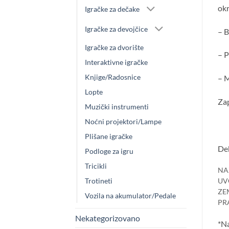
okr
Igračke za dečake
Igračke za devojčice
– B
Igračke za dvorište
– P
Interaktivne igračke
Knjige/Radosnice
– M
Lopte
Zap
Muzički instrumenti
Noćni projektori/Lampe
Plišane igračke
Dek
Podloge za igru
Tricikli
NA
Trotineti
UV
ZE
Vozila na akumulator/Pedale
PR
Nekategorizovano
*Na