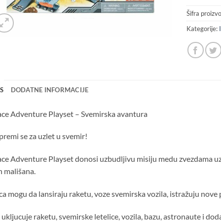
Šifra proizv
Kategorije:
IS
DODATNE INFORMACIJE
ce Adventure Playset – Svemirska avantura
premi se za uzlet u svemir!
ce Adventure Playset donosi uzbudljivu misiju medu zvezdama uz 3
 mališana.
a mogu da lansiraju raketu, voze svemirska vozila, istražuju nove 
 ukljucuje raketu, svemirske letelice, vozila, bazu, astronaute i dod