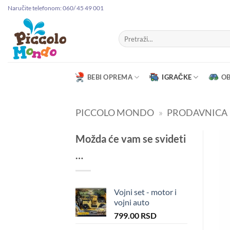
Preskoči
Naručite telefonom: 060/ 45 49 001
na
sadržaj
Pretraga
za:
BEBI OPREMA
IGRAČKE
O
PICCOLO MONDO
»
PRODAVNICA
Možda će vam se svideti
…
Vojni set - motor i
vojni auto
799.00
RSD