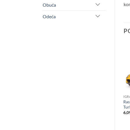
kom
Obuća
Odeća
P
IGRAČKE
IGRAČKE
IGR
Clementoni interaktivni
Huanger muzička vrteška za
Ras
jednorog
krevetac
Tur
3,299.00
RSD
2,990.00
RSD
6,0