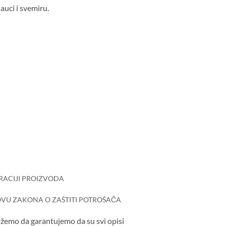
auci i svemiru.
RACIJI PROIZVODA
VU ZAKONA O ZAŠTITI POTROŠAČA
ožemo da garantujemo da su svi opisi