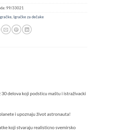
oda:
99/33021
Igračke
,
Igračke za dečake
0 delova koji podsticu maštu i istraživacki
planete i upoznaju život astronauta!
atke koji stvaraju realisticno svemirsko