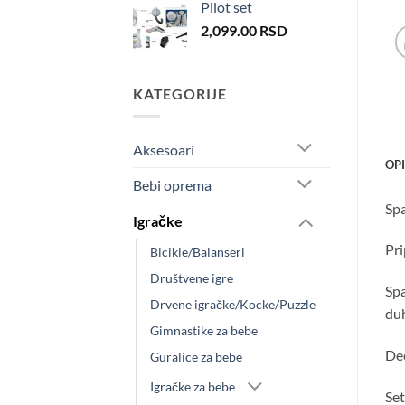
Pilot set
2,099.00
RSD
KATEGORIJE
Aksesoari
OP
Bebi oprema
Spa
Igračke
Pri
Bicikle/Balanseri
Društvene igre
Spa
Drvene igračke/Kocke/Puzzle
duh
Gimnastike za bebe
Dec
Guralice za bebe
Igračke za bebe
Set