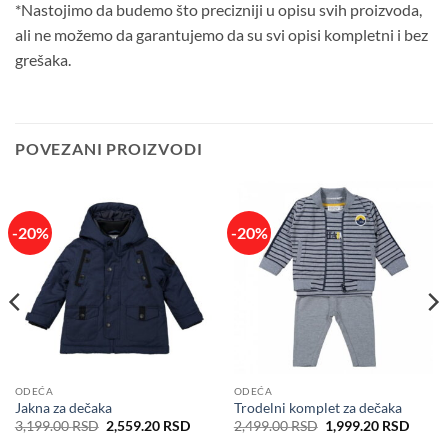
*Nastojimo da budemo što precizniji u opisu svih proizvoda,
ali ne možemo da garantujemo da su svi opisi kompletni i bez
grešaka.
POVEZANI PROIZVODI
-20%
-20%
ODEĆA
ODEĆA
Jakna za dečaka
Trodelni komplet za dečaka
utna
Originalna
Trenutna
Originalna
Trenu
3,199.00
RSD
2,559.20
RSD
2,499.00
RSD
1,999.20
RSD
cena
cena
cena
cena