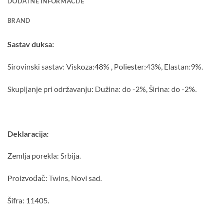
DODATNE INFORMACIJE
BRAND
Sastav duksa:
Sirovinski sastav: Viskoza:48% , Poliester:43%, Elastan:9%.
Skupljanje pri održavanju: Dužina: do -2%, Širina: do -2%.
Deklaracija:
Zemlja porekla: Srbija.
Proizvođač: Twins, Novi sad.
Šifra: 11405.