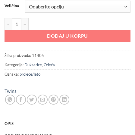
od
Veličina
2,239.20 RS
do
Twins duks za devojčice količina
2,799.20 RS
DODAJ U KORPU
Šifra proizvoda:
11405
Kategorije:
Dukserice
,
Odeća
Oznaka:
prolece/leto
Twins
OPIS