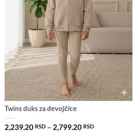
Twins duks za devojčice
Raspon
2,239.20
–
2,799.20
RSD
RSD
cena: