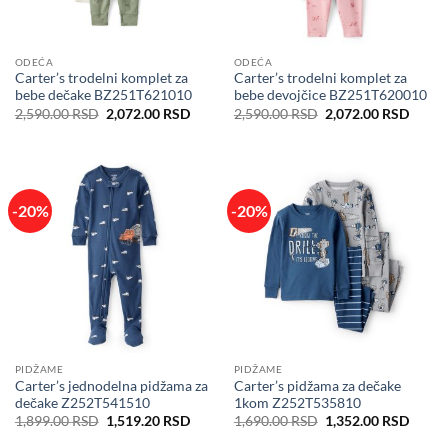
ODEĆA
ODEĆA
Carter’s trodelni komplet za
Carter’s trodelni komplet za
bebe dečake BZ251T621010
bebe devojčice BZ251T620010
Originalna
Trenutna
Originalna
Trenu
2,590.00
RSD
2,072.00
RSD
2,590.00
RSD
2,072.00
RSD
cena
cena
cena
cena
je
je:
je
je:
bila:
2,072.00 RSD.
bila:
2,072
2,590.00 RSD.
2,590.00 RSD.
-20%
-20%
PIDŽAME
PIDŽAME
Carter’s jednodelna pidžama za
Carter’s pidžama za dečake
dečake Z252T541510
1kom Z252T535810
Originalna
Trenutna
Originalna
Trenu
1,899.00
RSD
1,519.20
RSD
1,690.00
RSD
1,352.00
RSD
cena
cena
cena
cena
je
je:
je
je: