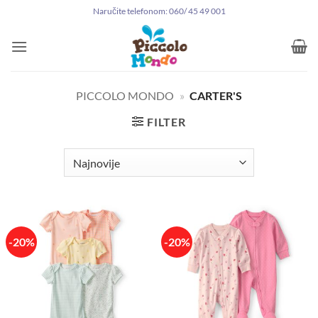
Preskoči
Naručite telefonom: 060/ 45 49 001
na
sadržaj
PICCOLO MONDO
»
CARTER'S
FILTER
-20%
-20%