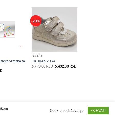
-20%
OBUĆA
ička vrteška za
CICIBAN 6124
Originalna
Trenutna
6,790.00
RSD
5,432.00
RSD
cena
cena
SD
je
je:
bila:
5,432.00 RSD.
6,790.00 RSD.
likom
Cookie podešavanje
PRIHVATI
ron