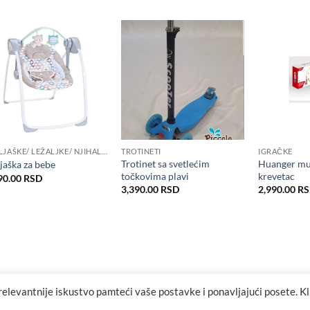
LJULJAŠKE/ LEŽALJKE/ NJIHALICE/ FOTELJE ZA BEBE
TROTINETI
IGRAČKE
Trotinet sa svetlećim
Huanger muz
ljaška za bebe
točkovima plavi
krevetac
na
90.00
RSD
3,390.00
RSD
2,990.00
R
20 RSD.
relevantnije iskustvo pamteći vaše postavke i ponavljajući posete. K
Visa
MasterCard
Cash
Maestro
MasterCard
Visa
Visa
On
2
2
Elect