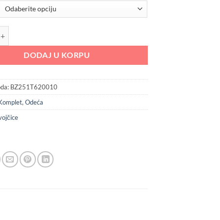
je
je:
bila:
2,072.00 RSD.
2,590.00 RSD.
rodelni komplet za bebe devojčice BZ251T620010 količina
DODAJ U KORPU
oda:
BZ251T620010
Komplet
,
Odeća
ojčice