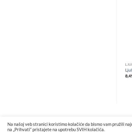
-20%
-20%
OBUĆA
ODEĆA
CICIBAN Snow 809511 navy
Bluza za devojčice
Lju
Originalna
Trenutna
Originalna
Trenut
7,990.00
RSD
6,392.00
RSD
2,799.00
RSD
2,239.20
RSD
8,4
cena
cena
cena
cena
je
je:
je
je:
bila:
6,392.00 RSD.
bila:
2,239.
7,990.00 RSD.
2,799.00 RSD.
Na našoj veb stranici koristimo kolačiće da bismo vam pružili naj
na „Prihvati“ pristajete na upotrebu SVIH kolačića.