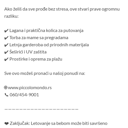
Ako želiš da sve prođe bez stresa, ove stvari prave ogromnu
razliku:
✔️ Lagana i praktična kolica za putovanja
✔️ Torba za mame sa pregradama
✔️ Letnja garderoba od prirodnih materijala
✔️ Šeširići i UV zaštita
✔️ Prostirke i oprema za plažu
Sve ovo možeš pronaći u našoj ponudi na:
🌐 www.piccolomondo.rs
📞 060/454-9001
————————————————————
❤️ Zaključak: Letovanje sa bebom može biti savršeno