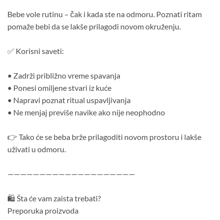
Bebe vole rutinu – čak i kada ste na odmoru. Poznati ritam
pomaže bebi da se lakše prilagodi novom okruženju.
✅ Korisni saveti:
• Zadrži približno vreme spavanja
• Ponesi omiljene stvari iz kuće
• Napravi poznat ritual uspavljivanja
• Ne menjaj previše navike ako nije neophodno
👉 Tako će se beba brže prilagoditi novom prostoru i lakše
uživati u odmoru.
————————————————————
🛍️ Šta će vam zaista trebati?
Preporuka proizvoda