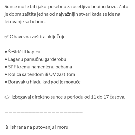
Sunce može biti jako, posebno za osetljivu bebinu kožu. Zato
je dobra zaštita jedna od najvažnijih stvari kada se ide na
letovanje sa bebom.
✅ Obavezna zaštita uključuje:
• Šeširić ili kapicu
• Laganu pamučnu garderobu
• SPF kremu namenjenu bebama
• Kolica sa tendom ili UV zaštitom
• Boravak u hladu kad god je moguće
👉 Izbegavaj direktno sunce u periodu od 11 do 17 časova.
————————————————————
🍼 Ishrana na putovanju i moru