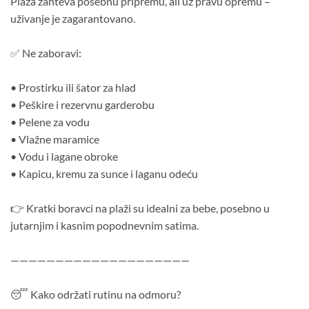
Plaža zahteva posebnu pripremu, ali uz pravu opremu –
uživanje je zagarantovano.
✅ Ne zaboravi:
• Prostirku ili šator za hlad
• Peškire i rezervnu garderobu
• Pelene za vodu
• Vlažne maramice
• Vodu i lagane obroke
• Kapicu, kremu za sunce i laganu odeću
👉 Kratki boravci na plaži su idealni za bebe, posebno u
jutarnjim i kasnim popodnevnim satima.
————————————————————
😴 Kako održati rutinu na odmoru?