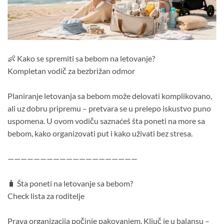
👶 Kako se spremiti sa bebom na letovanje?
Kompletan vodič za bezbrižan odmor
Planiranje letovanja sa bebom može delovati komplikovano,
ali uz dobru pripremu – pretvara se u prelepo iskustvo puno
uspomena. U ovom vodiču saznaćeš šta poneti na more sa
bebom, kako organizovati put i kako uživati bez stresa.
————————————————————
🧳 Šta poneti na letovanje sa bebom?
Check lista za roditelje
Prava organizacija počinje pakovanjem. Ključ je u balansu –