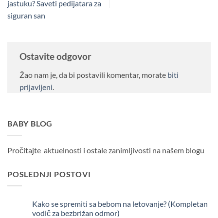
jastuku? Saveti pedijatara za
siguran san
Ostavite odgovor
Žao nam je, da bi postavili komentar, morate
biti
prijavljeni
.
BABY BLOG
Pročitajte aktuelnosti i ostale zanimljivosti na našem blogu
POSLEDNJI POSTOVI
Kako se spremiti sa bebom na letovanje? (Kompletan
26
maj
vodič za bezbrižan odmor)