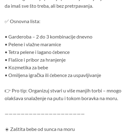
da imaš sve što treba, ali bez pretrpavanja.
✅ Osnovna lista:
• Garderoba – 2 do 3 kombinacije dnevno
• Pelene i vlažne maramice
• Tetra pelene i lagano ćebence
• Flašice i pribor za hranjenje
• Kozmetika za bebe
• Omiljena igračka ili ćebence za uspavljivanje
👉 Pro tip: Organizuj stvari u više manjih torbi – mnogo
olakšava snalaženje na putu i tokom boravka na moru.
————————————————————
☀️ Zaštita bebe od sunca na moru