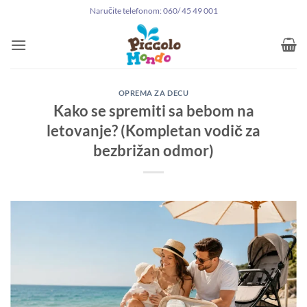
Preskoči
Naručite telefonom: 060/ 45 49 001
na
sadržaj
OPREMA ZA DECU
Kako se spremiti sa bebom na
letovanje? (Kompletan vodič za
bezbrižan odmor)