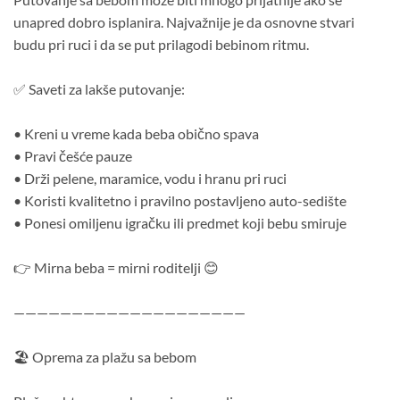
unapred dobro isplanira. Najvažnije je da osnovne stvari
budu pri ruci i da se put prilagodi bebinom ritmu.
✅ Saveti za lakše putovanje:
• Kreni u vreme kada beba obično spava
• Pravi češće pauze
• Drži pelene, maramice, vodu i hranu pri ruci
• Koristi kvalitetno i pravilno postavljeno auto-sedište
• Ponesi omiljenu igračku ili predmet koji bebu smiruje
👉 Mirna beba = mirni roditelji 😊
————————————————————
🏖️ Oprema za plažu sa bebom