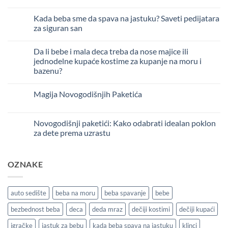
Nema
komentara
Kada beba sme da spava na jastuku? Saveti pedijatara
04
na
Kako
sep
za siguran san
se
spremiti
Nema
sa
komentara
Da li bebe i mala deca treba da nose majice ili
10
bebom
na
na
Kada
jun
jednodelne kupaće kostime za kupanje na moru i
letovanje?
beba
bazenu?
(Kompletan
sme
vodič
da
Nema
za
spava
komentara
bezbrižan
na
Magija Novogodišnjih Paketića
19
na
odmor)
jastuku?
Da
dec
Saveti
Nema
li
pedijatara
komentara
bebe
za
na
i
Novogodišnji paketići: Kako odabrati idealan poklon
17
siguran
Magija
mala
san
Novogodišnjih
nov
za dete prema uzrastu
deca
Paketića
treba
Nema
da
komentara
nose
na
majice
OZNAKE
Novogodišnji
ili
paketići:
jednodelne
Kako
kupaće
odabrati
kostime
idealan
auto sedište
beba na moru
beba spavanje
bebe
za
poklon
kupanje
za
na
bezbednost beba
deca
deda mraz
dečiji kostimi
dečiji kupaći
dete
moru
prema
i
uzrastu
igračke
jastuk za bebu
kada beba spava na jastuku
klinci
bazenu?