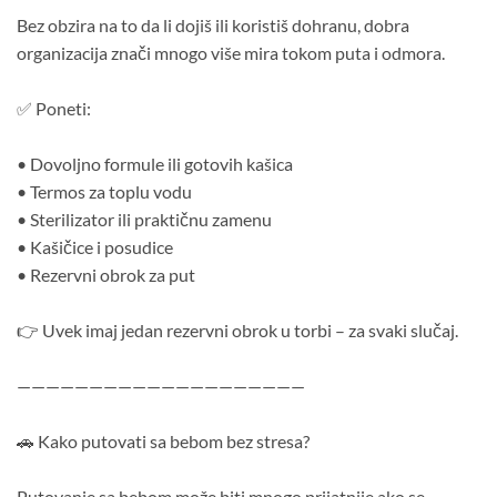
Bez obzira na to da li dojiš ili koristiš dohranu, dobra
organizacija znači mnogo više mira tokom puta i odmora.
✅ Poneti:
• Dovoljno formule ili gotovih kašica
• Termos za toplu vodu
• Sterilizator ili praktičnu zamenu
• Kašičice i posudice
• Rezervni obrok za put
👉 Uvek imaj jedan rezervni obrok u torbi – za svaki slučaj.
————————————————————
🚗 Kako putovati sa bebom bez stresa?
Putovanje sa bebom može biti mnogo prijatnije ako se