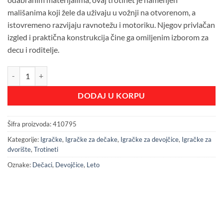
mališanima koji žele da uživaju u vožnji na otvorenom, a
istovremeno razvijaju ravnotežu i motoriku. Njegov privlačan
izgled i praktična konstrukcija čine ga omiljenim izborom za
decu i roditelje.
Jungle Trotinet za decu - Military količina
DODAJ U KORPU
Šifra proizvoda:
410795
Kategorije:
Igračke
,
Igračke za dečake
,
Igračke za devojčice
,
Igračke za
dvorište
,
Trotineti
Oznake:
Dečaci
,
Devojčice
,
Leto