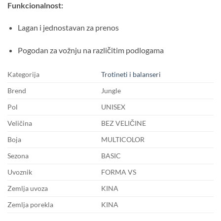
Funkcionalnost:
Lagan i jednostavan za prenos
Pogodan za vožnju na različitim podlogama
Kategorija
Trotineti i balanseri
Brend
Jungle
Pol
UNISEX
Veličina
BEZ VELIČINE
Boja
MULTICOLOR
Sezona
BASIC
Uvoznik
FORMA VS
Zemlja uvoza
KINA
Zemlja porekla
KINA