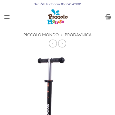
Preskoči
Naručite telefonom: 060/ 45 49 001
na
sadržaj
PICCOLO MONDO
»
PRODAVNICA