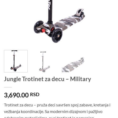
Jungle Trotinet za decu – Military
3,690.00
RSD
Trotinet za decu – pruža deci savršen spoj zabave, kretanja i
vežbanja koordinacije. Sa modernim dizajnom i pažljivo
odabranim materijalima, ovaj trotinet je namenjen