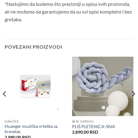
*Nastojimo da budemo što precizniji u opisu svih proizvoda,
ali ne možemo da garantujemo da su svi opisi kompletni i bez
grešaka.
POVEZANI PROIZVODI
IGRAČKE
BEBI OPREMA
Huanger muzička vrteška za
PLIŠ PLETENICA-SIVA
krevetac
2,890.00
RSD
utna
2,990.00
RSD