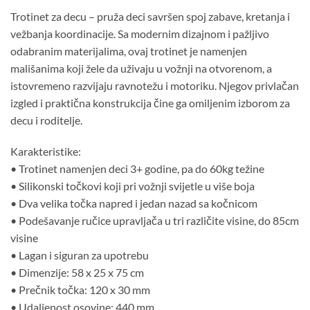
Trotinet za decu – pruža deci savršen spoj zabave, kretanja i
vežbanja koordinacije. Sa modernim dizajnom i pažljivo
odabranim materijalima, ovaj trotinet je namenjen
mališanima koji žele da uživaju u vožnji na otvorenom, a
istovremeno razvijaju ravnotežu i motoriku. Njegov privlačan
izgled i praktična konstrukcija čine ga omiljenim izborom za
decu i roditelje.
Karakteristike:
• Trotinet namenjen deci 3+ godine, pa do 60kg težine
• Silikonski točkovi koji pri vožnji svijetle u više boja
• Dva velika točka napred i jedan nazad sa kočnicom
• Podešavanje ručice upravljača u tri različite visine, do 85cm
visine
• Lagan i siguran za upotrebu
• Dimenzije: 58 x 25 x 75 cm
• Prečnik točka: 120 x 30 mm
• Udaljenost osovine: 440 mm