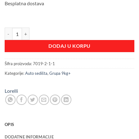
Besplatna dostava
Auto sedište Lorelli Colombo I-Size 76-150cm (9-36kg) black količina
DODAJ U KORPU
Šifra proizvoda:
7019-2-1-1
Kategorije:
Auto sedišta
,
Grupa 9kg+
Lorelli
OPIS
DODATNE INFORMACIJE