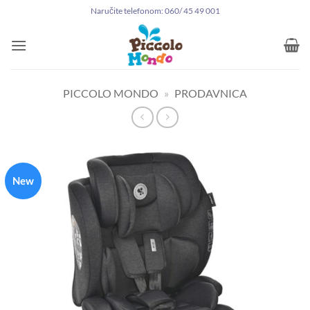
Preskoči
Naručite telefonom: 060/ 45 49 001
na
sadržaj
PICCOLO MONDO
»
PRODAVNICA
New