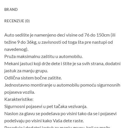
BRAND
RECENZIJE (0)
Auto sedište je namenjeno deci visine od 76 do 150cm (ili
težine 9 do 36kg, u zavisnosti od toga šta pre nastupi od
navedenog).
Pruža maksimalnu zaštitu u automobilu.
Mekani jastuci koji drže dete i štite je sa svih strana, dodatni
jastuk za manju grupu.
Odlična sistem bočne zaštite.
Jednostavno montiranje u automobilu pomoću sigurnosnih
pojaseva vozila.
Karakteristike:
Sigurnosni pojasevi u pet tačaka vezivanja.
Naslon za glavu se podešava po visini tako da se i pojasevi
podešvaju po visini kako Vaša dete raste.
Poseduje i dodatni jastuk za manju grupu, koji se može