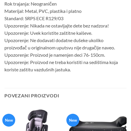
Rok trajanja: Neograničen
Materijal: Metal, PVC, plastika i platno
Standard: SRPS ECE R129/03
Upozorenje: Nikada ne ostavljajte dete bez nadzora!
Upozorenje: Uvek koristite zaštitne kaiševe.
Upozorenje: Ne dodavati dodatne dušeke ukoliko
proizvođač u originalnom uputsvu nije drugačije naveo.
Upozorenje: Proizvod je namenjen deci 76-150cm.
Upozorenje: Proizvod ne treba koristiti na sedištima koja
koriste zaštitu vazdušnih jastuka.
POVEZANI PROIZVODI
New
New