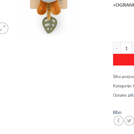
»OGRANI
BBO PLISA
Šifra proizv
Kategorije:
Oznake:
pliš
Bbo