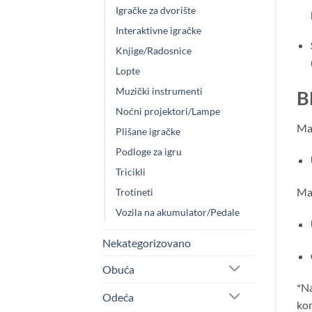
Igračke za dvorište
Interaktivne igračke
Knjige/Radosnice
Lopte
Muzički instrumenti
B
Noćni projektori/Lampe
Mat
Plišane igračke
Podloge za igru
Tricikli
Mat
Trotineti
Vozila na akumulator/Pedale
Nekategorizovano
Obuća
*Na
Odeća
kom