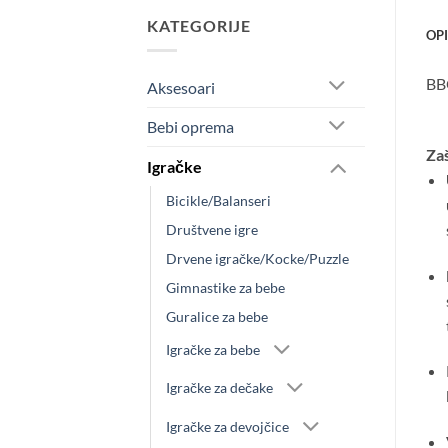
KATEGORIJE
OP
BB
Aksesoari
Bebi oprema
Zaš
Igračke
Bicikle/Balanseri
Društvene igre
Drvene igračke/Kocke/Puzzle
Gimnastike za bebe
Guralice za bebe
Igračke za bebe
Igračke za dečake
Igračke za devojčice