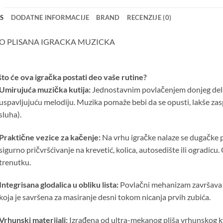
IS
DODATNE INFORMACIJE
BRAND
RECENZIJE (0)
O PLISANA IGRACKA MUZICKA
to će ova igračka postati deo vaše rutine?
Umirujuća muzička kutija:
Jednostavnim povlačenjem donjeg dela (
uspavljujuću melodiju. Muzika pomaže bebi da se opusti, lakše zasp
sluha).
Praktične vezice za kačenje:
Na vrhu igračke nalaze se dugačke p
sigurno pričvršćivanje na krevetić, kolica, autosedište ili ogradic
trenutku.
Integrisana glodalica u obliku lista:
Povlačni mehanizam završava
koja je savršena za masiranje desni tokom nicanja prvih zubića.
Vrhunski materijali:
Izrađena od ultra-mekanog pliša vrhunskog kval