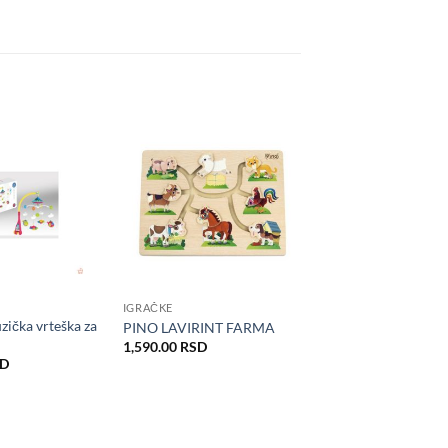
IGRAČKE
ička vrteška za
PINO LAVIRINT FARMA
1,590.00
RSD
SD