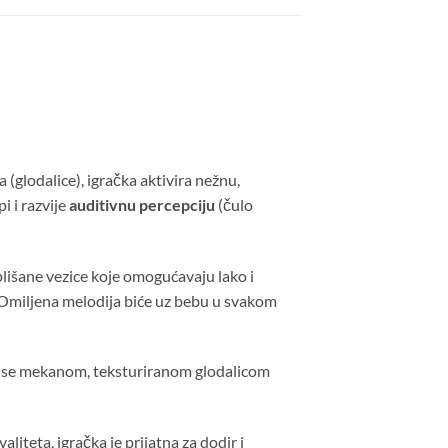
glodalice), igračka aktivira nežnu,
i i razvije
auditivnu percepciju
(čulo
lišane vezice koje omogućavaju lako i
u. Omiljena melodija biće uz bebu u svakom
 se mekanom, teksturiranom glodalicom
iteta, igračka je prijatna za dodir i