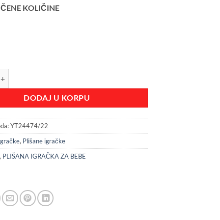
ČENE KOLIČINE
NA IGRACKA MUZICKA količina
DODAJ U KORPU
oda:
YT24474/22
Igračke
,
Plišane igračke
,
PLIŠANA IGRAČKA ZA BEBE