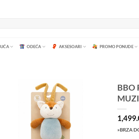
BUĆA
ODEĆA
AKSESOARI
PROMO PONUDE
BBO 
MUZ
1,499
»BRZA D