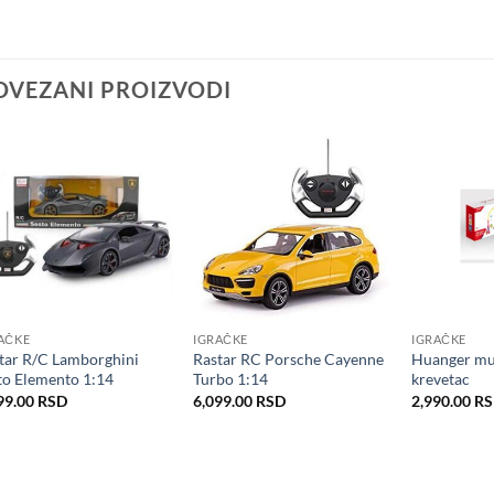
OVEZANI PROIZVODI
AČKE
IGRAČKE
IGRAČKE
tar R/C Lamborghini
Rastar RC Porsche Cayenne
Huanger muz
to Elemento 1:14
Turbo 1:14
krevetac
99.00
RSD
6,099.00
RSD
2,990.00
R