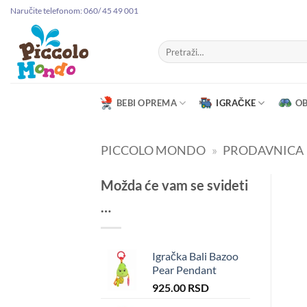
Preskoči
Naručite telefonom: 060/ 45 49 001
na
sadržaj
Pretraga
za:
BEBI OPREMA
IGRAČKE
O
PICCOLO MONDO
»
PRODAVNICA
Možda će vam se svideti
…
Igračka Bali Bazoo
Pear Pendant
925.00
RSD