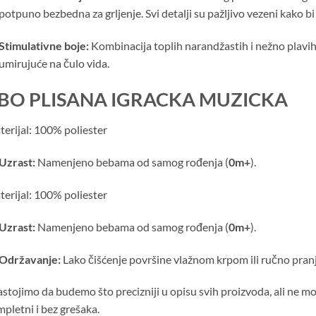
potpuno bezbedna za grljenje. Svi detalji su pažljivo vezeni kako b
Stimulativne boje:
Kombinacija toplih narandžastih i nežno plavih 
umirujuće na čulo vida.
BO PLISANA IGRACKA MUZICKA
erijal: 100% poliester
Uzrast:
Namenjeno bebama od samog rođenja (
0m+
).
erijal: 100% poliester
Uzrast:
Namenjeno bebama od samog rođenja (
0m+
).
Održavanje:
Lako čišćenje površine vlažnom krpom ili ručno pranj
stojimo da budemo što precizniji u opisu svih proizvoda, ali ne m
pletni i bez grešaka.