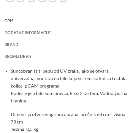
OPIS
DODATNE INFORMACIJE
BRAND
RECENZIJE (0)
Suncobran štiti bebu od UV zraka, lako se otvara ,
univerzalna montaža na bilo koja sistemska kolica i ostala
kolica iz CAM programa.
Podesiv je u bilo kom pravcu, kroz 2 tastera. Vodootporna
tkanina.
Dimenzija otvorenog suncobrana: prečnik 68 cm – visina
73 cm
Težina:
0,5 kg