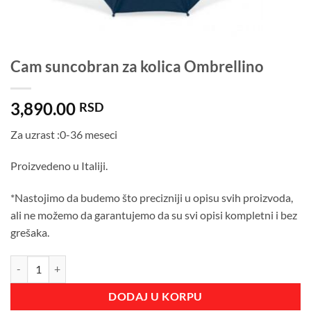
Cam suncobran za kolica Ombrellino
3,890.00
RSD
Za uzrast :0-36 meseci
Proizvedeno u Italiji.
*Nastojimo da budemo što precizniji u opisu svih proizvoda,
ali ne možemo da garantujemo da su svi opisi kompletni i bez
grešaka.
Cam suncobran za kolica Ombrellino količina
DODAJ U KORPU