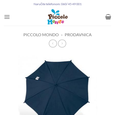
Preskoči
Naručite telefonom: 060/ 45 49 001
na
sadržaj
PICCOLO MONDO
»
PRODAVNICA