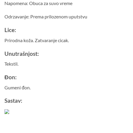
Napomena: Obuca za suvo vreme
Odrzavanje: Prema prilozenom uputstvu
Lice:
Prirodna koža. Zatvaranje cicak.
Unutrašnjost:
Tekstil.
Đon:
Gumeni đon.
Sastav: