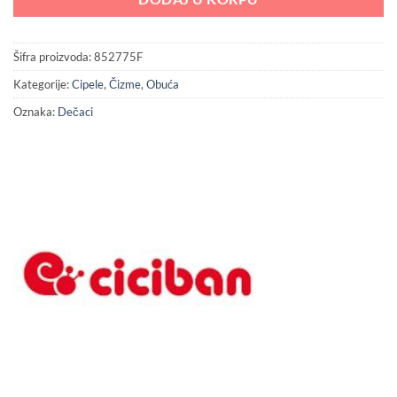
Šifra proizvoda:
852775F
Kategorije:
Cipele
,
Čizme
,
Obuća
Oznaka:
Dečaci