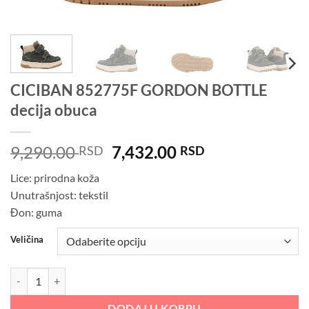
CICIBAN 852775F GORDON BOTTLE
decija obuca
Originalna
Trenutna
9,290.00
7,432.00
RSD
RSD
cena
cena
Lice: prirodna koža
je
je:
Unutrašnjost: tekstil
bila:
7,432.00 RSD.
Đon: guma
9,290.00 RSD.
Veličina
CICIBAN 852775F GORDON BOTTLE decija obuca količina
DODAJ U KORPU