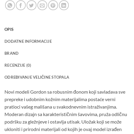
OPIS
DODATNE INFORMACIJE
BRAND
RECENZIJE (0)
ODREĐIVANJE VELIČINE STOPALA
Novi modeli Gordon sa robusnim đonom koji savladava sve
prepreke i udobnim kožnim materijalima postaće verni
pratioci vašeg mališana u svakodnevnim istraživanjima.
Moderan dizajn sa karakterističnim šavovima, pruža odličnu
podršku za gležnjeve i ostavlja utisak. Uložak koji se može
ukloniti i prirodni materijali od kojih je ovaj model izrađen