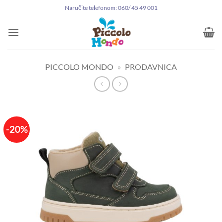
Preskoči
Naručite telefonom: 060/ 45 49 001
na
sadržaj
PICCOLO MONDO
»
PRODAVNICA
-20%