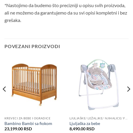
*Nastojimo da budemo što precizniji u opisu svih proizvoda,
ali ne možemo da garantujemo da su svi opisi kompletni i bez
grešaka.
POVEZANI PROIZVODI
KREVECI ZA BEBE I OGRADICE
LJULJAŠKE/ LEŽALJKE/ NJIHALICE/ FOTELJE ZA BEBE
Bambino Bambi sa fiokom
Ljuljaška za bebe
23,199.00
RSD
8,490.00
RSD