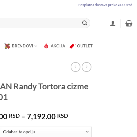
Besplatna dostava preko 6000 rsd
BRENDOVI
AKCIJA
OUTLET
AN Randy Tortora cizme
01
Raspon
.00
–
7,192.00
RSD
RSD
cena:
od