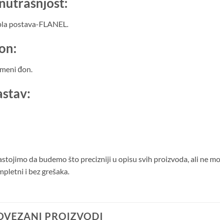
nutrašnjost:
pla postava-FLANEL.
on:
meni đon.
astav:
stojimo da budemo što precizniji u opisu svih proizvoda, ali ne m
pletni i bez grešaka.
OVEZANI PROIZVODI