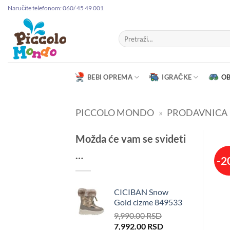
Preskoči
Naručite telefonom: 060/ 45 49 001
na
sadržaj
Pretraga
za:
BEBI OPREMA
IGRAČKE
O
PICCOLO MONDO
»
PRODAVNICA
Možda će vam se svideti
…
-2
CICIBAN Snow
Gold cizme 849533
9,990.00
RSD
Originalna
Trenutna
7,992.00
RSD