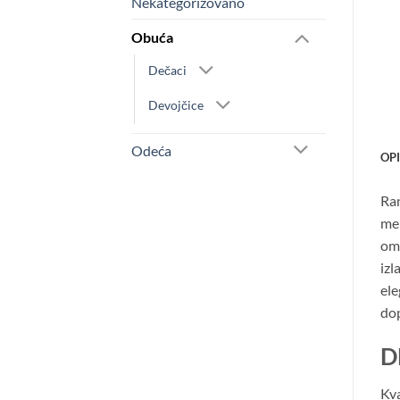
Nekategorizovano
Obuća
Dečaci
Devojčice
Odeća
OP
Ran
mem
omo
izl
ele
dop
D
Kva