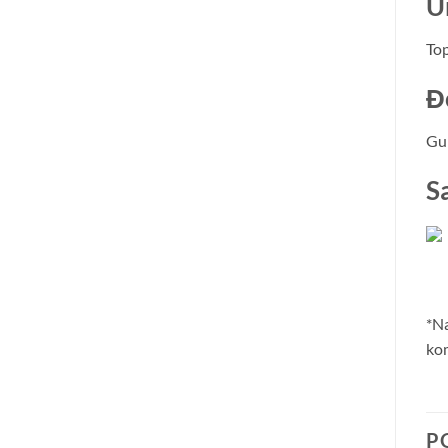
U
To
Đ
Gu
S
*Na
kom
P