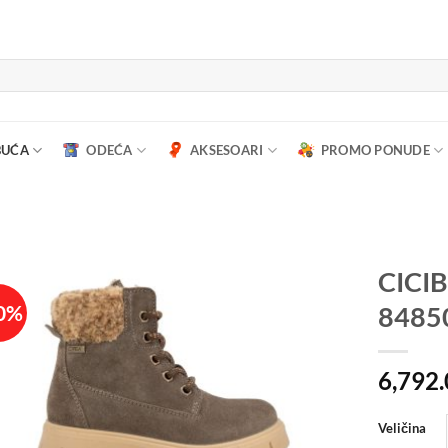
BUĆA
ODEĆA
AKSESOARI
PROMO PONUDE
CICIB
0%
8485
6,792
Veličina