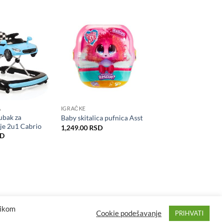
A
IGRAČKE
ubak za
Baby skitalica pufnica Asst
je 2u1 Cabrio
1,249.00
RSD
SD
likom
Cookie podešavanje
PRIHVATI
ron