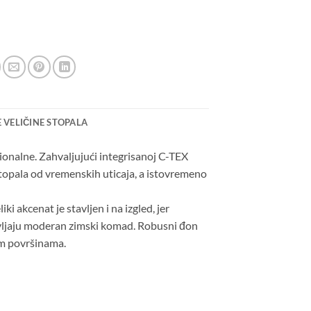
 VELIČINE STOPALA
ionalne. Zahvaljujući integrisanoj C-TEX
topala od vremenskih uticaja, a istovremeno
ki akcenat je stavljen i na izgled, jer
ljaju moderan zimski komad. Robusni đon
im površinama.