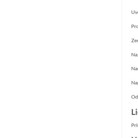
Uvo
Pro
Zem
Naz
Nac
Na
Od
Li
Pri