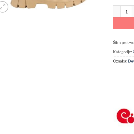
CICIBAN Ra
Šifra proizv
Kategorije:
Oznaka:
Dev