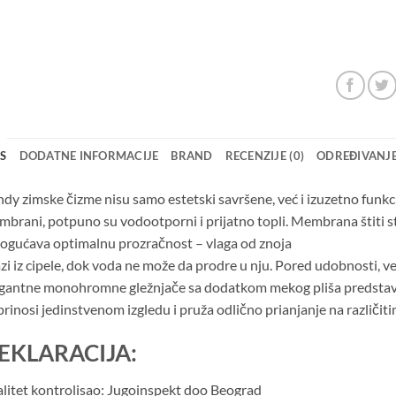
IS
DODATNE INFORMACIJE
BRAND
RECENZIJE (0)
ODREĐIVANJE
dy zimske čizme nisu samo estetski savršene, već i izuzetno funkc
brani, potpuno su vodootporni i prijatno topli. Membrana štiti s
gućava optimalnu prozračnost – vlaga od znoja
azi iz cipele, dok voda ne može da prodre u nju. Pored udobnosti, veli
gantne monohromne gležnjače sa dodatkom mekog pliša predstav
rinosi jedinstvenom izgledu i pruža odlično prianjanje na različit
EKLARACIJA:
litet kontrolisao: Jugoinspekt doo Beograd