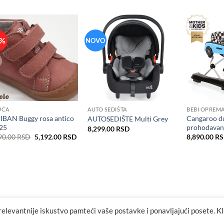
0%
NOVO
UĆA
AUTO SEDIŠTA
BEBI OPREM
IBAN Buggy rosa antico
Cangaroo d
AUTOSEDIŠTE Multi Grey
25
prohodavan
8,299.00
RSD
Originalna
Trenutna
90.00
RSD
5,192.00
RSD
8,890.00
R
cena
cena
je
je:
bila:
5,192.00 RSD.
6,490.00 RSD.
relevantnije iskustvo pamteći vaše postavke i ponavljajući posete. K
Visa
MasterCard
Cash
Maestro
MasterCard
Visa
Visa
On
2
2
Elect