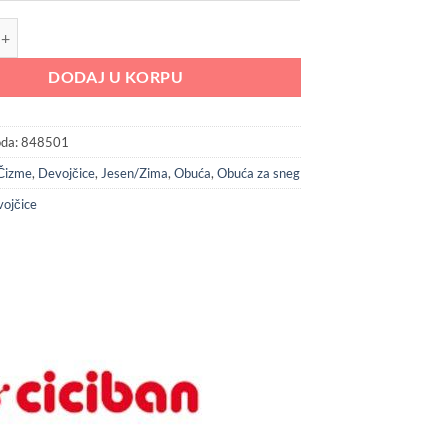
6,792.00 RSD
do
ndy Tortora cizme 848501 količina
7,192.00 RSD
DODAJ U KORPU
oda:
848501
Čizme
,
Devojčice
,
Jesen/Zima
,
Obuća
,
Obuća za sneg
ojčice