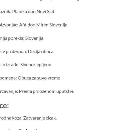
znik: Planika doo Novi Sad
izvodjac: Afit doo Miren Slovenija
lja porekla: Slovenija
iv proizvoda: Decija obuca
in izrade: Siveno/lepljeno
pomena: Obuca za suvo vreme
rzavanje: Prema prilozenom uputstvu
ce:
rodna koza. Zatvaranje cicak.