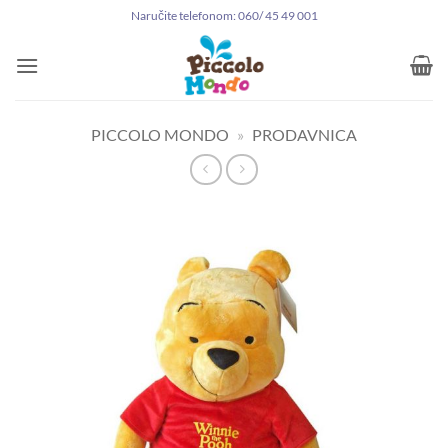
Preskoči
Naručite telefonom: 060/ 45 49 001
na
sadržaj
PICCOLO MONDO
»
PRODAVNICA