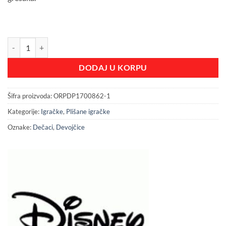
Disney plis Winnie the Pooh 25cm količina
DODAJ U KORPU
Šifra proizvoda:
ORPDP1700862-1
Kategorije:
Igračke
,
Plišane igračke
Oznake:
Dečaci
,
Devojčice