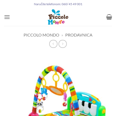
Preskoči
Naručite telefonom: 060/ 45 49 001
na
sadržaj
PICCOLO MONDO
»
PRODAVNICA