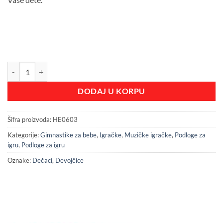
Huanger muzicka podloga za igru količina
DODAJ U KORPU
Šifra proizvoda:
HE0603
Kategorije:
Gimnastike za bebe
,
Igračke
,
Muzičke igračke
,
Podloge za
igru
,
Podloge za igru
Oznake:
Dečaci
,
Devojčice