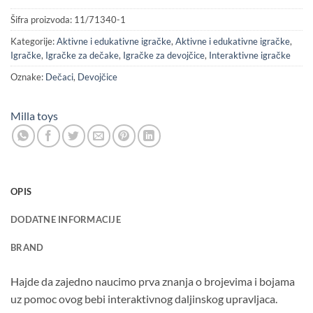
Šifra proizvoda:
11/71340-1
Kategorije:
Aktivne i edukativne igračke
,
Aktivne i edukativne igračke
,
Igračke
,
Igračke za dečake
,
Igračke za devojčice
,
Interaktivne igračke
Oznake:
Dečaci
,
Devojčice
Milla toys
OPIS
DODATNE INFORMACIJE
BRAND
Hajde da zajedno naucimo prva znanja o brojevima i bojama
uz pomoc ovog bebi interaktivnog daljinskog upravljaca.