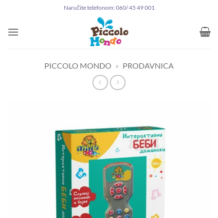
Preskoči
Naručite telefonom: 060/ 45 49 001
na
sadržaj
PICCOLO MONDO
»
PRODAVNICA