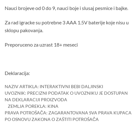
Nauci brojeve od 0 do 9, nauci boje i slusaj pesmice i bajke.
Za rad igracke su potrebne 3 AAA 1.5V baterije koje nisu u
sklopu pakovanja.
Preporuceno za uzrast 18+ meseci
Deklaracija:
NAZIV ARTIKLA: INTERAKTIVNI BEBI DALJINSKI
UVOZNIK: PRECIZNI PODATAK O UVOZNIKU JE DOSTUPAN
NA DEKLARACIJI PROIZVODA
ZEMLJA POREKLA: KINA
PRAVA POTROŠAČA: ZAGARANTOVANA SVA PRAVA KUPACA
PO OSNOVU ZAKONA O ZAŠTITI POTROŠAČA