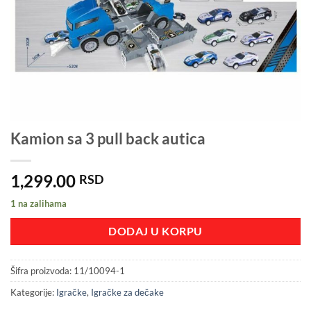
Kamion sa 3 pull back autica
1,299.00
RSD
1 na zalihama
DODAJ U KORPU
Šifra proizvoda:
11/10094-1
Kategorije:
Igračke
,
Igračke za dečake