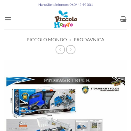
Preskoči
Naručite telefonom: 060/ 45 49 001
na
sadržaj
PICCOLO MONDO
»
PRODAVNICA