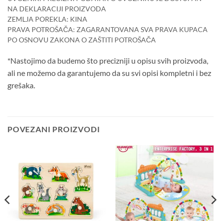
NA DEKLARACIJI PROIZVODA
ZEMLJA POREKLA: KINA
PRAVA POTROŠAČA: ZAGARANTOVANA SVA PRAVA KUPACA
PO OSNOVU ZAKONA O ZAŠTITI POTROŠAČA
*Nastojimo da budemo što precizniji u opisu svih proizvoda,
ali ne možemo da garantujemo da su svi opisi kompletni i bez
grešaka.
POVEZANI PROIZVODI