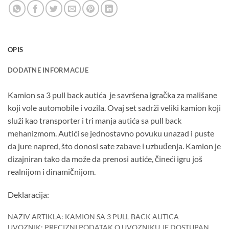
OPIS
DODATNE INFORMACIJE
Kamion sa 3 pull back autića je savršena igračka za mališane
koji vole automobile i vozila. Ovaj set sadrži veliki kamion koji
služi kao transporter i tri manja autića sa pull back
mehanizmom. Autići se jednostavno povuku unazad i puste
da jure napred, što donosi sate zabave i uzbuđenja. Kamion je
dizajniran tako da može da prenosi autiće, čineći igru još
realnijom i dinamičnijom.
Deklaracija:
NAZIV ARTIKLA: KAMION SA 3 PULL BACK AUTICA
UVOZNIK: PRECIZNI PODATAK O UVOZNIKU JE DOSTUPAN