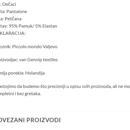
: Dečaci
ta: Pantalone
a: Peščana
stav: 95% Pamuk/ 5% Elastan
KLARACIJA:
znik: Piccolo mondo Valjevo
izvodjac: van Gennip textiles
lja porekla: Holandija
stojimo da budemo što precizniji u opisu svih proizvoda, ali ne m
pletni i bez grešaka.
OVEZANI PROIZVODI