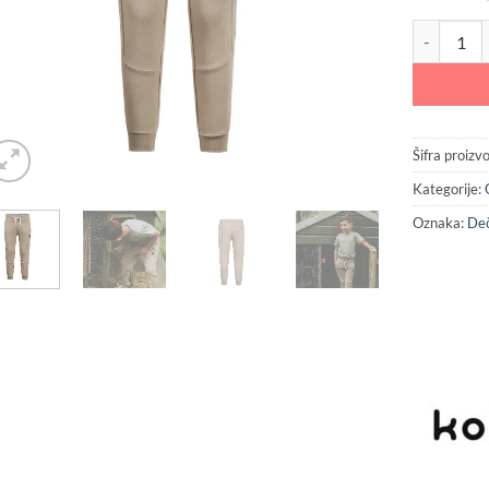
Koko Noko 
Šifra proizv
Kategorije:
Oznaka:
De