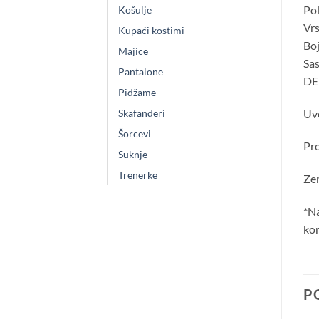
Pol
Košulje
Vrs
Kupaći kostimi
Boj
Majice
Sa
Pantalone
DE
Pidžame
Uvo
Skafanderi
Šorcevi
Pro
Suknje
Trenerke
Zem
*Na
kom
P