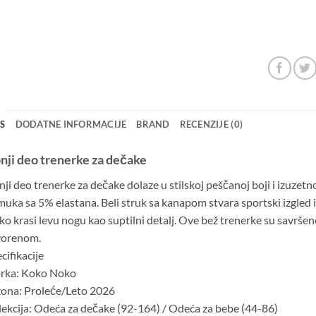
IS
DODATNE INFORMACIJE
BRAND
RECENZIJE (0)
nji deo trenerke za dečake
ji deo trenerke za dečake dolaze u stilskoj peščanoj boji i izuzet
uka sa 5% elastana. Beli struk sa kanapom stvara sportski izgled
o krasi levu nogu kao suptilni detalj. Ove bež trenerke su savršene
vorenom.
cifikacije
rka: Koko Noko
ona: Proleće/Leto 2026
ekcija: Odeća za dečake (92-164) / Odeća za bebe (44-86)