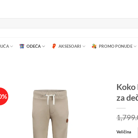
BUĆA
ODEĆA
AKSESOARI
PROMO PONUDE
Koko 
0%
za de
1,799
Veličina