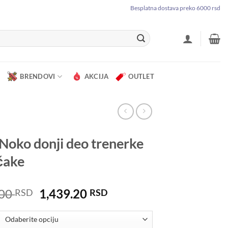
Besplatna dostava preko 6000 rsd
BRENDOVI
AKCIJA
OUTLET
Noko donji deo trenerke
čake
Originalna
Trenutna
.00
1,439.20
RSD
RSD
cena
cena
je
je: