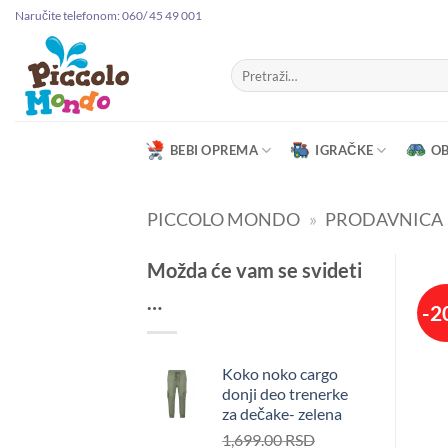
Preskoči
Naručite telefonom: 060/ 45 49 001
na
sadržaj
Pretraga
za:
BEBI OPREMA
IGRAČKE
O
PICCOLO MONDO
»
PRODAVNICA
Možda će vam se svideti
…
-2
Koko noko cargo
donji deo trenerke
za dečake- zelena
1,699.00
RSD