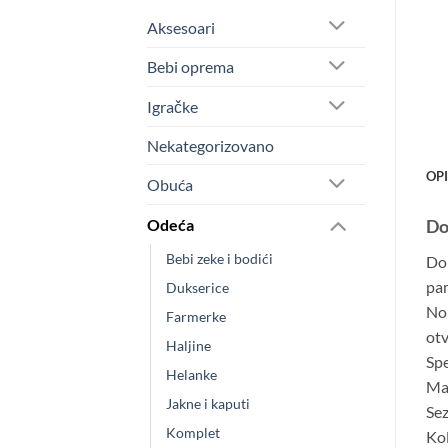
Aksesoari
Bebi oprema
Igračke
Nekategorizovano
OP
Obuća
Odeća
Do
Bebi zeke i bodići
Don
pam
Dukserice
Nok
Farmerke
ot
Haljine
Spe
Helanke
Ma
Jakne i kaputi
Sez
Komplet
Kol