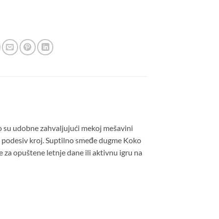
no su udobne zahvaljujući mekoj mešavini
 i podesiv kroj. Suptilno smeđe dugme Koko
 za opuštene letnje dane ili aktivnu igru na