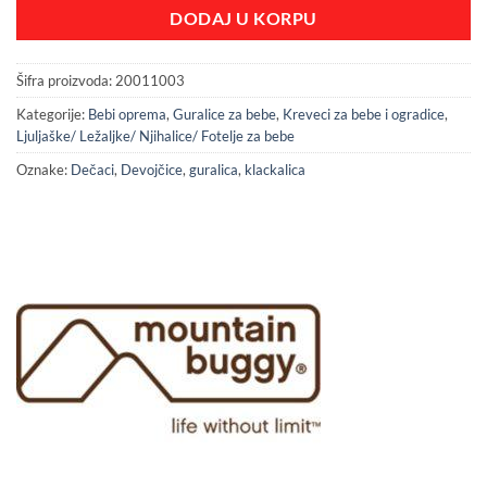
DODAJ U KORPU
Šifra proizvoda:
20011003
Kategorije:
Bebi oprema
,
Guralice za bebe
,
Kreveci za bebe i ogradice
,
Ljuljaške/ Ležaljke/ Njihalice/ Fotelje za bebe
Oznake:
Dečaci
,
Devojčice
,
guralica
,
klackalica