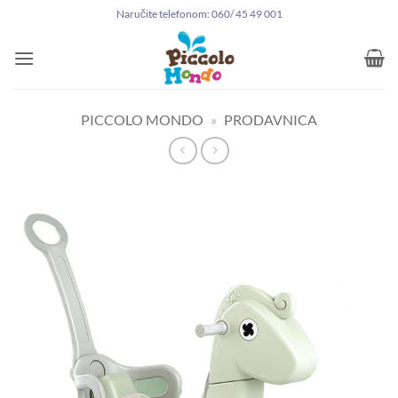
Preskoči
Naručite telefonom: 060/ 45 49 001
na
sadržaj
PICCOLO MONDO
»
PRODAVNICA