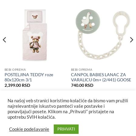
BEBI OPREMA
BEBI OPREMA
POSTELJINA TEDDY roze
CANPOL BABIES LANAC ZA
80x120cm 3/1
VARALICU 0m+ (2/441) GOOSE
2,399.00
RSD
740.00
RSD
Na našoj veb stranici koristimo kolačiće da bismo vam pružili
najrelevantnije iskustvo pamteći vaše postavke i
ponavljajući posete. Klikom na „Prihvati“ pristajete na
upotrebu SVIH kolačića.
Cookie podešavanje
PRIHVATI
Visa
MasterCard
Cash
Maestro
MasterCard
Visa
Visa