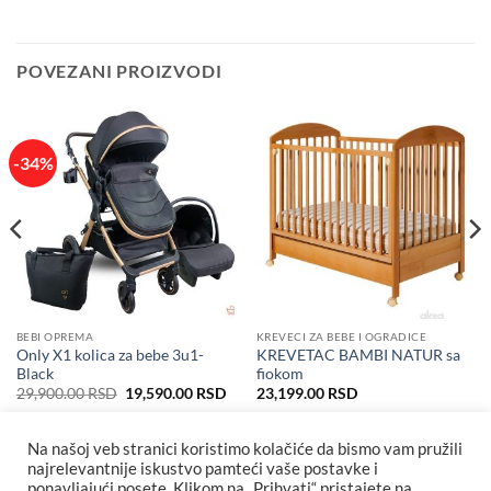
POVEZANI PROIZVODI
-34%
BEBI OPREMA
KREVECI ZA BEBE I OGRADICE
Only X1 kolica za bebe 3u1-
KREVETAC BAMBI NATUR sa
Black
fiokom
Originalna
Trenutna
29,900.00
RSD
19,590.00
RSD
23,199.00
RSD
cena
cena
je
je:
bila:
19,590.00 RSD.
Na našoj veb stranici koristimo kolačiće da bismo vam pružili
29,900.00 RSD.
najrelevantnije iskustvo pamteći vaše postavke i
ponavljajući posete. Klikom na „Prihvati“ pristajete na