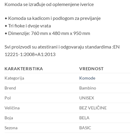
Komoda se izrađuje od oplemenjene iverice
• Komoda sa kadicom i podlogom za previjanje
• Tri fioke i dvoje vrata
• Dimenzije: 760 mm x 480 mm x 950 mm
Svi proizvodi su atestirani i odgovaraju standardima :EN
12221-1:2008+A1:2013
KARAKTERISTIKA
VREDNOST
Kategorija
Komode
Brend
Bambino
Pol
UNISEX
Veličina
BEZ VELIČINE
Boja
BELA
Sezona
BASIC