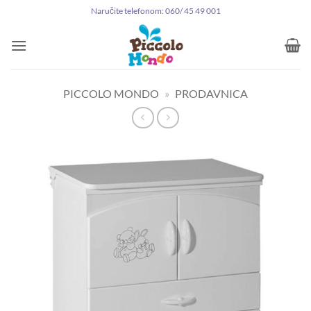
Preskoči
Naručite telefonom: 060/ 45 49 001
na
sadržaj
PICCOLO MONDO
»
PRODAVNICA