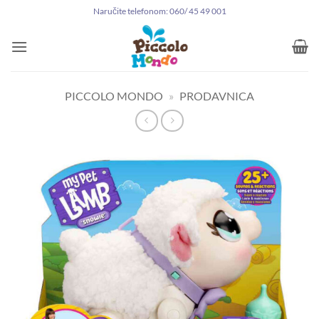
Preskoči
Naručite telefonom: 060/ 45 49 001
na
sadržaj
PICCOLO MONDO
»
PRODAVNICA