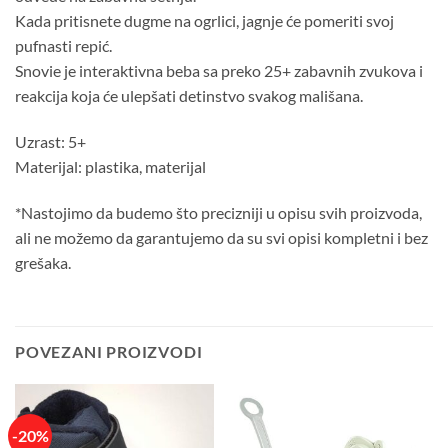
Kada pritisnete dugme na ogrlici, jagnje će pomeriti svoj
pufnasti repić.
Snovie je interaktivna beba sa preko 25+ zabavnih zvukova i
reakcija koja će ulepšati detinstvo svakog mališana.
Uzrast: 5+
Materijal: plastika, materijal
*Nastojimo da budemo što precizniji u opisu svih proizvoda,
ali ne možemo da garantujemo da su svi opisi kompletni i bez
grešaka.
POVEZANI PROIZVODI
-20%