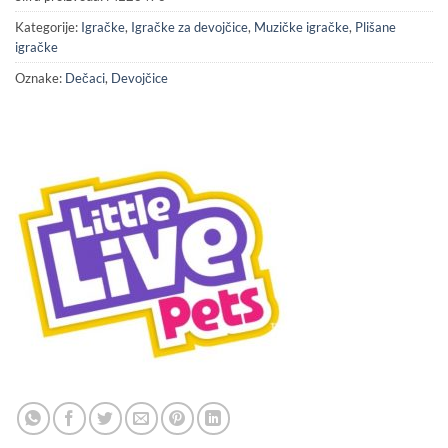
Kategorije:
Igračke
,
Igračke za devojčice
,
Muzičke igračke
,
Plišane
igračke
Oznake:
Dečaci
,
Devojčice