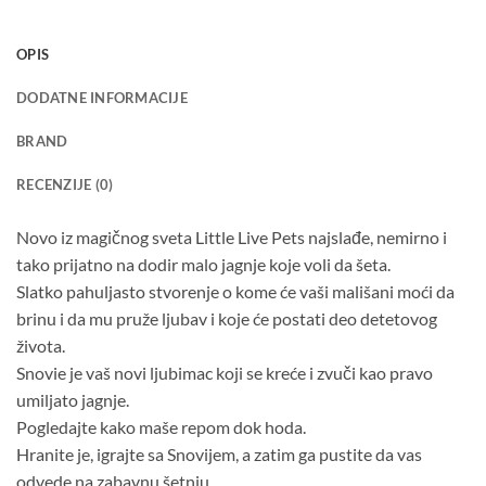
OPIS
DODATNE INFORMACIJE
BRAND
RECENZIJE (0)
Novo iz magičnog sveta Little Live Pets najslađe, nemirno i
tako prijatno na dodir malo jagnje koje voli da šeta.
Slatko pahuljasto stvorenje o kome će vaši mališani moći da
brinu i da mu pruže ljubav i koje će postati deo detetovog
života.
Snovie je vaš novi ljubimac koji se kreće i zvuči kao pravo
umiljato jagnje.
Pogledajte kako maše repom dok hoda.
Hranite je, igrajte sa Snovijem, a zatim ga pustite da vas
odvede na zabavnu šetnju.