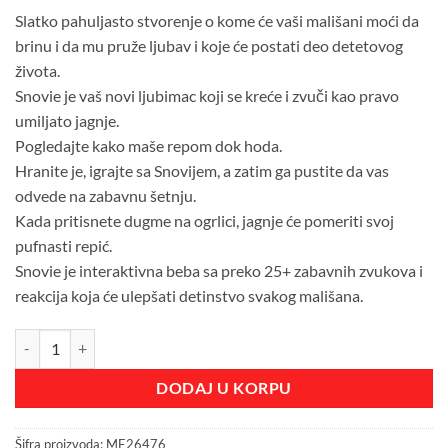
Slatko pahuljasto stvorenje o kome će vaši mališani moći da
brinu i da mu pruže ljubav i koje će postati deo detetovog
života.
Snovie je vaš novi ljubimac koji se kreće i zvuči kao pravo
umiljato jagnje.
Pogledajte kako maše repom dok hoda.
Hranite je, igrajte sa Snovijem, a zatim ga pustite da vas
odvede na zabavnu šetnju.
Kada pritisnete dugme na ogrlici, jagnje će pomeriti svoj
pufnasti repić.
Snovie je interaktivna beba sa preko 25+ zabavnih zvukova i
reakcija koja će ulepšati detinstvo svakog mališana.
LLP INTERAKTIVNO JAGNJE SNEŠKA količina
DODAJ U KORPU
Šifra proizvoda:
ME26476