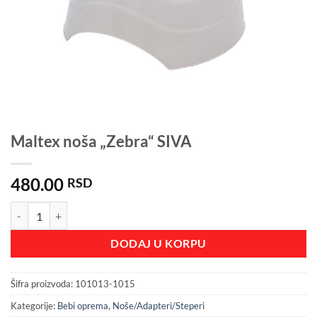
Maltex noša „Zebra“ SIVA
480.00
RSD
Maltex noša "Zebra" SIVA količina
DODAJ U KORPU
Šifra proizvoda:
101013-1015
Kategorije:
Bebi oprema
,
Noše/Adapteri/Steperi