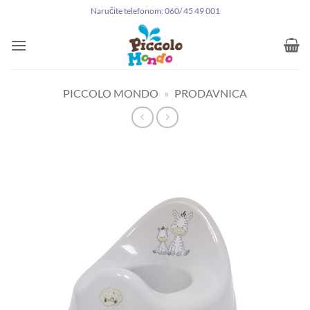
Preskoči
Naručite telefonom: 060/ 45 49 001
na
sadržaj
PICCOLO MONDO
»
PRODAVNICA