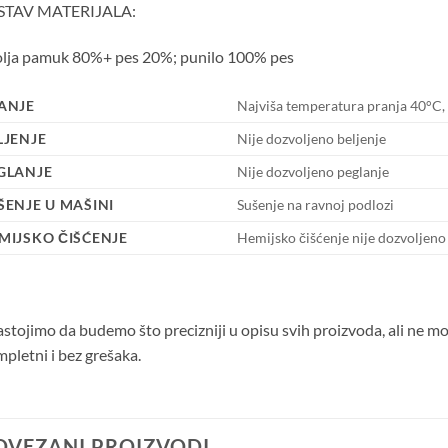
STAV MATERIJALA:
olja pamuk 80%+ pes 20%; punilo 100% pes
ANJE
Najviša temperatura pranja 40°C,
LJENJE
Nije dozvoljeno beljenje
GLANJE
Nije dozvoljeno peglanje
ŠENJE U MAŠINI
Sušenje na ravnoj podlozi
MIJSKO ČIŠĆENJE
Hemijsko čišćenje nije dozvoljeno
stojimo da budemo što precizniji u opisu svih proizvoda, ali ne m
pletni i bez grešaka.
OVEZANI PROIZVODI