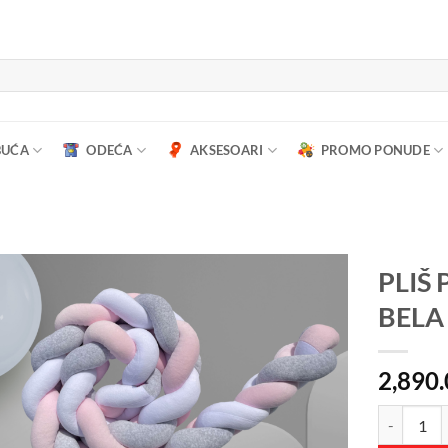
BUĆA
ODEĆA
AKSESOARI
PROMO PONUDE
PLIŠ 
BELA
2,890
PLIŠ PLET