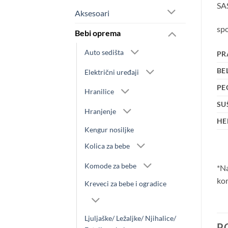
SA
Aksesoari
sp
Bebi oprema
Auto sedišta
PR
BE
Električni uređaji
PE
Hranilice
SU
Hranjenje
HE
Kengur nosiljke
Kolica za bebe
Komode za bebe
*Na
kom
Kreveci za bebe i ogradice
Ljuljaške/ Ležaljke/ Njihalice/
P