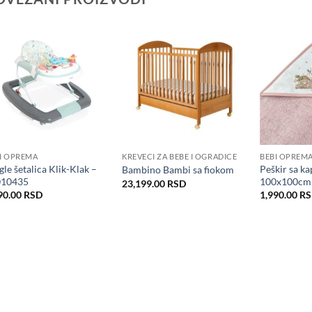
I OPREMA
KREVECI ZA BEBE I OGRADICE
BEBI OPREM
gle šetalica Klik-Klak –
Peškir sa k
Bambino Bambi sa fiokom
010435
100x100cm 
23,199.00
RSD
90.00
RSD
1,990.00
R