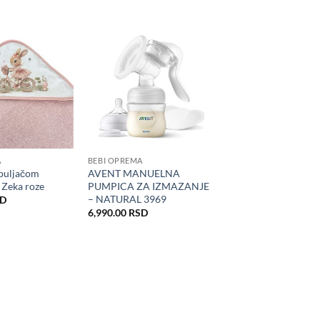
A
BEBI OPREMA
apuljačom
AVENT MANUELNA
Zeka roze
PUMPICA ZA IZMAZANJE
– NATURAL 3969
SD
6,990.00
RSD