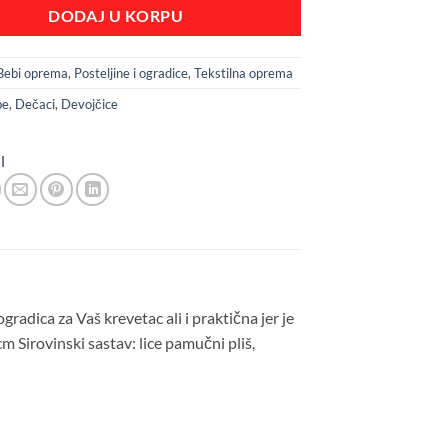
DODAJ U KORPU
Bebi oprema
,
Posteljine i ogradice
,
Tekstilna oprema
be
,
Dečaci
,
Devojčice
l
gradica za Vaš krevetac ali i praktična jer je
cm Sirovinski sastav: lice pamučni pliš,