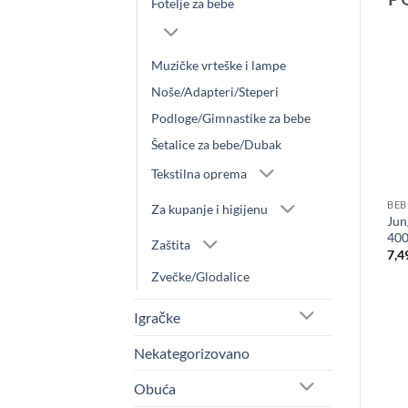
Fotelje za bebe
Muzičke vrteške i lampe
Noše/Adapteri/Steperi
Podloge/Gimnastike za bebe
Šetalice za bebe/Dubak
Tekstilna oprema
BEBI OPREMA
BEBI OPREMA
BEB
Za kupanje i higijenu
POSTELJINA TEDDY roze
Jun
Dušek za prenosivi krevetac
80x120cm 3/1
40
2,590.00
RSD
Zaštita
2,399.00
RSD
7,4
Zvečke/Glodalice
Igračke
Nekategorizovano
Obuća