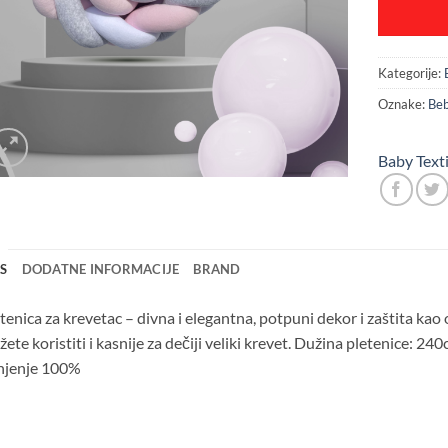
Kategorije:
Oznake:
Be
Baby Texti
IS
DODATNE INFORMACIJE
BRAND
tenica za krevetac – divna i elegantna, potpuni dekor i zaštita kao o
ete koristiti i kasnije za dečiji veliki krevet. Dužina pletenice: 240
njenje 100%