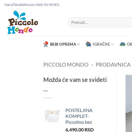
Preskoči
Naručite telefonom: 060/ 45 49 001
na
sadržaj
Pretraga
za:
BEBI OPREMA
IGRAČKE
O
PICCOLO MONDO
»
PRODAVNICA
Možda će vam se svideti
…
POSTELJINA
KOMPLET-
Piccolino bez
6,490.00
RSD