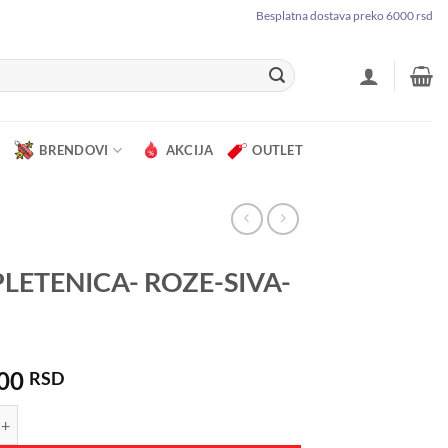
Besplatna dostava preko 6000 rsd
BRENDOVI
AKCIJA
OUTLET
PLETENICA- ROZE-SIVA-
.00
RSD
ENICA- ROZE-SIVA-BELA količina