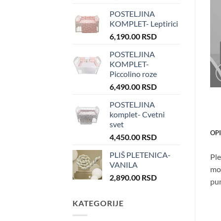
POSTELJINA
KOMPLET- Leptirici
6,190.00
RSD
POSTELJINA
KOMPLET-
Piccolino roze
6,490.00
RSD
POSTELJINA
komplet- Cvetni
svet
OP
4,450.00
RSD
PLIŠ PLETENICA-
Ple
VANILA
mož
2,890.00
RSD
pu
KATEGORIJE