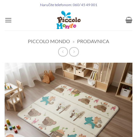
Preskoči
Naručite telefonom: 060/ 45 49 001
na
sadržaj
PICCOLO MONDO
»
PRODAVNICA