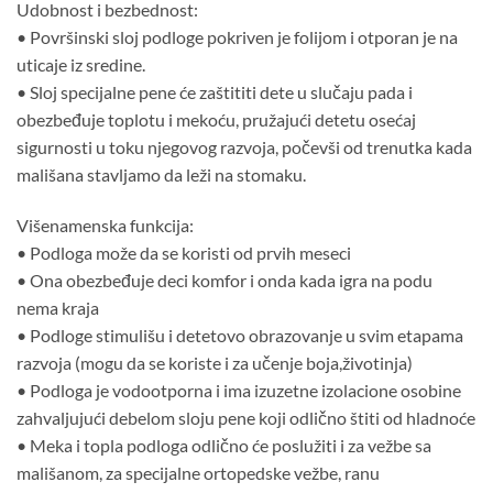
Udobnost i bezbednost:
• Površinski sloj podloge pokriven je folijom i otporan je na
uticaje iz sredine.
• Sloj specijalne pene će zaštititi dete u slučaju pada i
obezbeđuje toplotu i mekoću, pružajući detetu osećaj
sigurnosti u toku njegovog razvoja, počevši od trenutka kada
mališana stavljamo da leži na stomaku.
Višenamenska funkcija:
• Podloga može da se koristi od prvih meseci
• Ona obezbeđuje deci komfor i onda kada igra na podu
nema kraja
• Podloge stimulišu i detetovo obrazovanje u svim etapama
razvoja (mogu da se koriste i za učenje boja,životinja)
• Podloga je vodootporna i ima izuzetne izolacione osobine
zahvaljujući debelom sloju pene koji odlično štiti od hladnoće
• Meka i topla podloga odlično će poslužiti i za vežbe sa
mališanom, za specijalne ortopedske vežbe, ranu