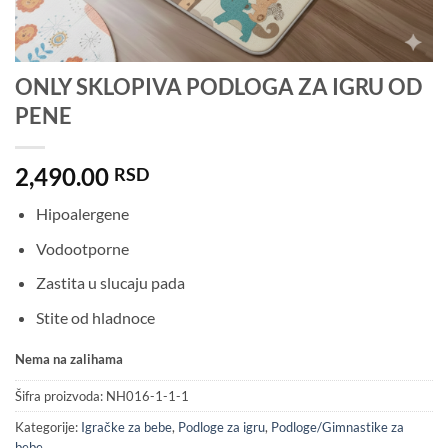
ONLY SKLOPIVA PODLOGA ZA IGRU OD
PENE
2,490.00
RSD
Hipoalergene
Vodootporne
Zastita u slucaju pada
Stite od hladnoce
Nema na zalihama
Šifra proizvoda:
NH016-1-1-1
Kategorije:
Igračke za bebe
,
Podloge za igru
,
Podloge/Gimnastike za
bebe