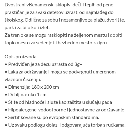
Dvostrani višenamenski sklopivi dečiji tepih od pene
praktičan je za svaki detetov uzrast, od najmlađeg do
školskog. Odlične za sobu i nezamenjive za plažu, dvorište,
park i za bilo koji izlet.
Za tren oka se mogu rasklopiti na željenom mestu i dobiti
toplo mesto za sedenje ili bezbedno mesto za igru.
Opis proizvoda:
• Predviđen je za decu uzrasta od 3g+
• Laka za održavanje i mogu se podvrgnuti umerenom
vlažnom čišćenju.
• Dimenzija: 180 x 200 cm
• Debljina: oko 1 cm
• Štite od hladnoće i služe kao zaštita u slučaju pada
• Hipoalergene, vodootporne i jednostavne za održavanje
• Sertifikovane su po evropskim standardima.
• Uz svaku podlogu dolazi i odgovarajuća torba s ručkama.