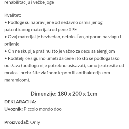
rehabilitaciju i vežbe joge
Kvalitet:
• Podloge su napravljene od nedavno osmišljenog i
patentiranog materijala od pene XPE
• Ovaj materijal je bezbedan, netoksičan, otporan na vlagu i
prljanje
• On ne skuplja prašinu što je važno za decu sa alergijom
• Roditelji će sigurno umeti da cene i to što se podloga lako
održava (podlogu nije potrebno usisavati, samo je otresite od
mrvica i prebrišite vlažnom krpom ili antibakterijskom
maramicom).
Dimenzije: 180 x 200 x 1cm
DEKLARACIJA:
Uvoznik:
Piccolo mondo doo
Proizvođač:
Only