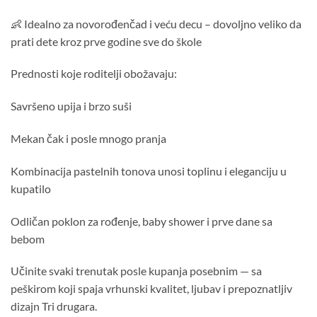
👶 Idealno za novorođenčad i veću decu – dovoljno veliko da
prati dete kroz prve godine sve do škole
Prednosti koje roditelji obožavaju:
Savršeno upija i brzo suši
Mekan čak i posle mnogo pranja
Kombinacija pastelnih tonova unosi toplinu i eleganciju u
kupatilo
Odličan poklon za rođenje, baby shower i prve dane sa
bebom
Učinite svaki trenutak posle kupanja posebnim — sa
peškirom koji spaja vrhunski kvalitet, ljubav i prepoznatljiv
dizajn Tri drugara.