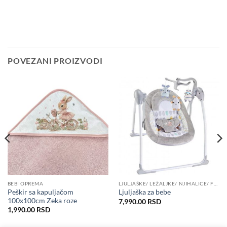
POVEZANI PROIZVODI
BEBI OPREMA
LJULJAŠKE/ LEŽALJKE/ NJIHALICE/ FOTELJE ZA BEBE
Peškir sa kapuljačom
Ljuljaška za bebe
100x100cm Zeka roze
7,990.00
RSD
1,990.00
RSD