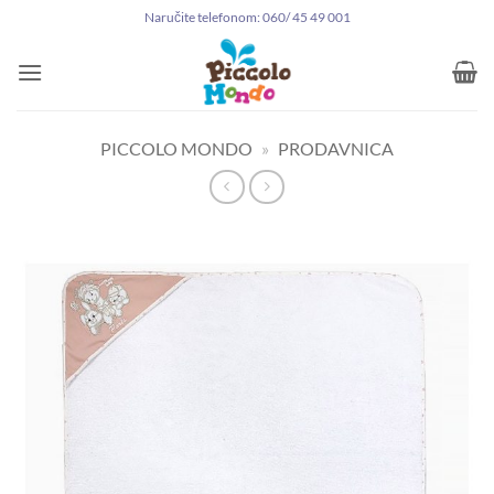
Preskoči
Naručite telefonom: 060/ 45 49 001
na
sadržaj
PICCOLO MONDO
»
PRODAVNICA