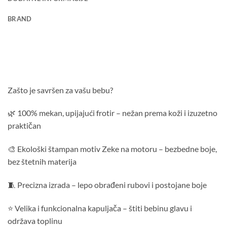
BRAND
Zašto je savršen za vašu bebu?
🌿 100% mekan, upijajući frotir – nežan prema koži i izuzetno
praktičan
🎨 Ekološki štampan motiv Zeke na motoru – bezbedne boje,
bez štetnih materija
🧵 Precizna izrada – lepo obrađeni rubovi i postojane boje
⭐ Velika i funkcionalna kapuljača – štiti bebinu glavu i
održava toplinu