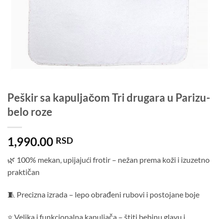
Peškir sa kapuljačom Tri drugara u Parizu-
belo roze
1,990.00
RSD
🌿 100% mekan, upijajući frotir – nežan prema koži i izuzetno
praktičan
🧵 Precizna izrada – lepo obrađeni rubovi i postojane boje
⭐ Velika i funkcionalna kapuljača – štiti bebinu glavu i