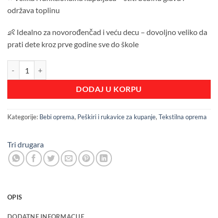
održava toplinu
👶 Idealno za novorođenčad i veću decu – dovoljno veliko da
prati dete kroz prve godine sve do škole
Peškir sa kapuljačom Tri drugara u Parizu- belo roze količina
DODAJ U KORPU
Kategorije:
Bebi oprema
,
Peškiri i rukavice za kupanje
,
Tekstilna oprema
Tri drugara
OPIS
DODATNE INFORMACIJE