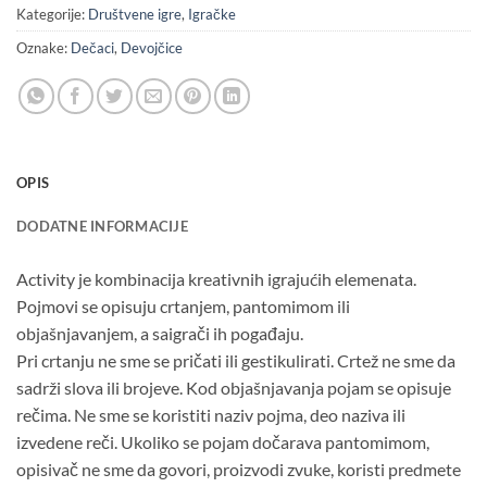
Kategorije:
Društvene igre
,
Igračke
Oznake:
Dečaci
,
Devojčice
OPIS
DODATNE INFORMACIJE
Activity je kombinacija kreativnih igrajućih elemenata.
Pojmovi se opisuju crtanjem, pantomimom ili
objašnjavanjem, a saigrači ih pogađaju.
Pri crtanju ne sme se pričati ili gestikulirati. Crtež ne sme da
sadrži slova ili brojeve. Kod objašnjavanja pojam se opisuje
rečima. Ne sme se koristiti naziv pojma, deo naziva ili
izvedene reči. Ukoliko se pojam dočarava pantomimom,
opisivač ne sme da govori, proizvodi zvuke, koristi predmete