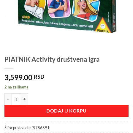
PIATNIK Activity društvena igra
3,599.00
RSD
2 na zalihama
PIATNIK Activity društvena igra količina
DODAJ U KORPU
Šifra proizvoda:
PJ786891