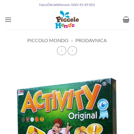
Preskoči
Naručite telefonom: 060/ 45 49 001
na
sadržaj
PICCOLO MONDO
»
PRODAVNICA