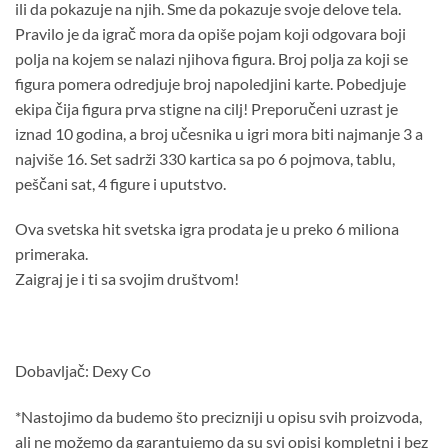
ili da pokazuje na njih. Sme da pokazuje svoje delove tela.
Pravilo je da igrač mora da opiše pojam koji odgovara boji
polja na kojem se nalazi njihova figura. Broj polja za koji se
figura pomera odredjuje broj napoledjini karte. Pobedjuje
ekipa čija figura prva stigne na cilj! Preporučeni uzrast je
iznad 10 godina, a broj učesnika u igri mora biti najmanje 3 a
najviše 16. Set sadrži 330 kartica sa po 6 pojmova, tablu,
peščani sat, 4 figure i uputstvo.
Ova svetska hit svetska igra prodata je u preko 6 miliona
primeraka.
Zaigraj je i ti sa svojim društvom!
Dobavljač: Dexy Co
*Nastojimo da budemo što precizniji u opisu svih proizvoda,
ali ne možemo da garantujemo da su svi opisi kompletni i bez