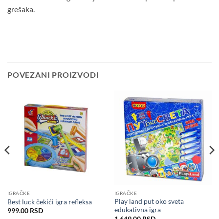
grešaka.
POVEZANI PROIZVODI
IGRAČKE
IGRAČKE
Play land put oko sveta
Best luck čekići igra refleksa
edukativna igra
999.00
RSD
1,649.00
RSD