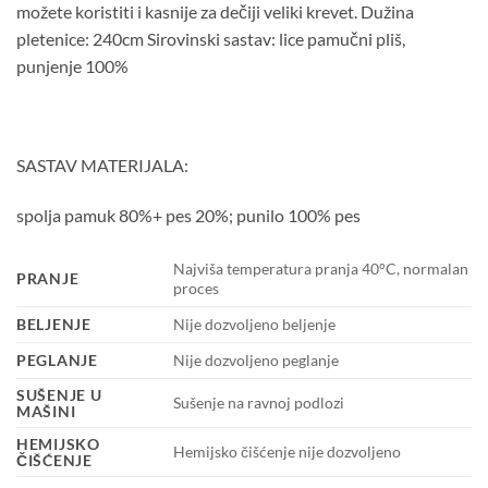
možete koristiti i kasnije za dečiji veliki krevet. Dužina
pletenice: 240cm Sirovinski sastav: lice pamučni pliš,
punjenje 100%
SASTAV MATERIJALA:
spolja pamuk 80%+ pes 20%; punilo 100% pes
Najviša temperatura pranja 40°C, normalan
PRANJE
proces
BELJENJE
Nije dozvoljeno beljenje
PEGLANJE
Nije dozvoljeno peglanje
SUŠENJE U
Sušenje na ravnoj podlozi
MAŠINI
HEMIJSKO
Hemijsko čišćenje nije dozvoljeno
ČIŠĆENJE