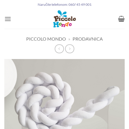
Preskoči
Naručite telefonom: 060/ 45 49 001
na
sadržaj
PICCOLO MONDO
»
PRODAVNICA