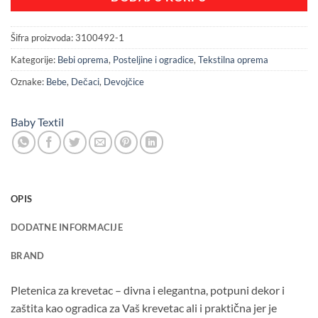
Šifra proizvoda:
3100492-1
Kategorije:
Bebi oprema
,
Posteljine i ogradice
,
Tekstilna oprema
Oznake:
Bebe
,
Dečaci
,
Devojčice
Baby Textil
OPIS
DODATNE INFORMACIJE
BRAND
Pletenica za krevetac – divna i elegantna, potpuni dekor i
zaštita kao ogradica za Vaš krevetac ali i praktična jer je