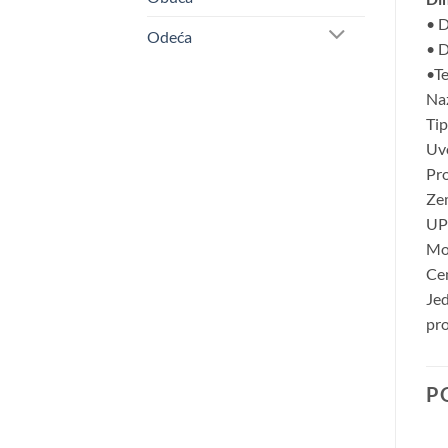
• D
Odeća
• D
•Te
Naz
Tip
Uv
Pro
Zem
UP
Mol
Cen
Jed
pro
P