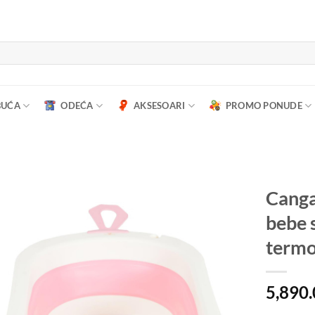
BUĆA
ODEĆA
AKSESOARI
PROMO PONUDE
Canga
bebe 
termo
5,890