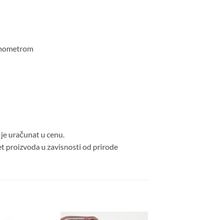
ermometrom
je uračunat u cenu.
et proizvoda u zavisnosti od prirode