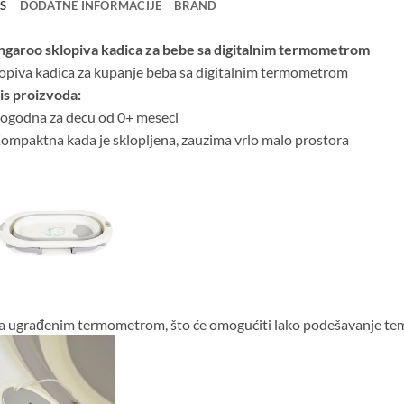
IS
DODATNE INFORMACIJE
BRAND
garoo sklopiva kadica za bebe sa digitalnim termometrom
opiva kadica za kupanje beba sa digitalnim termometrom
s proizvoda:
ogodna za decu od 0+ meseci
ompaktna kada je sklopljena, zauzima vrlo malo prostora
a ugrađenim termometrom, što će omogućiti lako podešavanje te