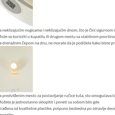
a neklizajućim nogicama i neklizajućim dnom, što je čini sigurnom 
ože se koristiti u kupatilu ili drugom mestu sa stabilnom površin
a drenažnim čepom na dnu, ne morate da je podižete kako biste pr
a predviđenim mesto za postavljanje ručice tuša, sto omogućava br
ožete je jednostavno sklopitit i poneti sa sobom bilo gde
zrađena od kvalitetne plastike, potpuno bezbedna po zdravlje dec
menzije: