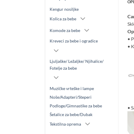
OP
Kengur nosiljke
Can
Kolica za bebe
Skl
Komode za bebe
Opi
• P
Kreveci za bebe i ogradice
• K
Ljuljaške/ Ležaljke/ Njihalice/
Fotelje za bebe
Muzičke vrteške i lampe
Noše/Adapteri/Steperi
Podloge/Gimnastike za bebe
• S
Šetalice za bebe/Dubak
Tekstilna oprema