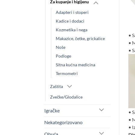
Za kupanje i higijenu
Adapteri i stoperi
Kadice i dodaci
Kozmetika i nega
• S
Makazice, četke, grickalice
• M
Noše
• S
Podloge
Sitna kućna medicina
Termometri
Zaštita
Zvečke/Glodalice
Igračke
• S
• M
Nekategorizovano
• I
Obuća
Di