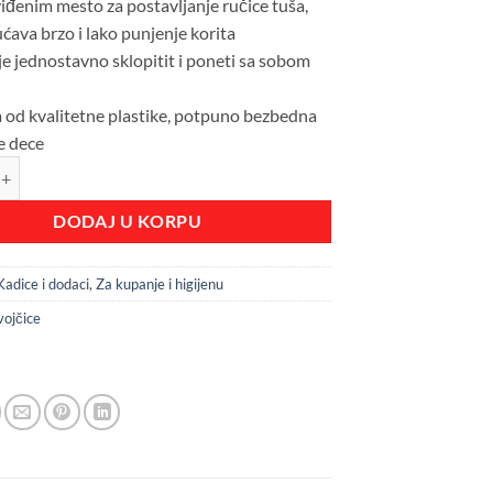
iđenim mesto za postavljanje ručice tuša,
ava brzo i lako punjenje korita
e jednostavno sklopitit i poneti sa sobom
a od kvalitetne plastike, potpuno bezbedna
e dece
klopiva kadica za bebe sa digitalnim termometrom Terra Pink količina
DODAJ U KORPU
Kadice i dodaci
,
Za kupanje i higijenu
ojčice