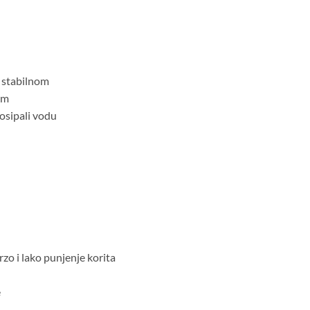
i stabilnom
om
osipali vodu
zo i lako punjenje korita
e