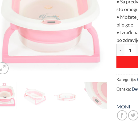
• Sa predv
sto omoguć
• Možete j
bilo gde
• Izrađen
po zdravlj
Cangaroo s
Kategorije:
Oznaka:
Dev
MONI