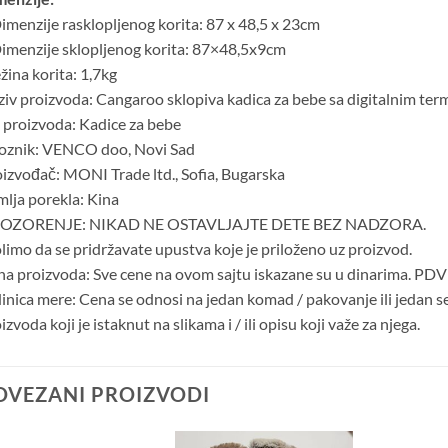
imenzije rasklopljenog korita: 87 x 48,5 x 23cm
imenzije sklopljenog korita: 87×48,5x9cm
žina korita: 1,7kg
iv proizvoda: Cangaroo sklopiva kadica za bebe sa digitalnim t
 proizvoda: Kadice za bebe
oznik: VENCO doo, Novi Sad
izvođač: MONI Trade ltd., Sofia, Bugarska
lja porekla: Kina
OZORENJE: NIKAD NE OSTAVLJAJTE DETE BEZ NADZORA.
imo da se pridržavate upustva koje je priloženo uz proizvod.
a proizvoda: Sve cene na ovom sajtu iskazane su u dinarima. PDV 
inica mere: Cena se odnosi na jedan komad / pakovanje ili jedan s
izvoda koji je istaknut na slikama i / ili opisu koji važe za njega.
OVEZANI PROIZVODI