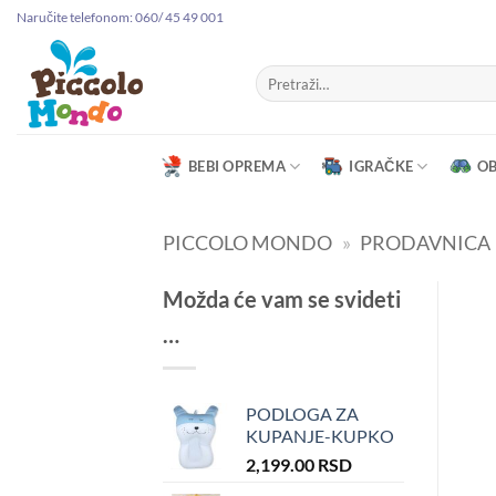
Preskoči
Naručite telefonom: 060/ 45 49 001
na
sadržaj
Pretraga
za:
BEBI OPREMA
IGRAČKE
O
PICCOLO MONDO
»
PRODAVNICA
Možda će vam se svideti
…
PODLOGA ZA
KUPANJE-KUPKO
2,199.00
RSD