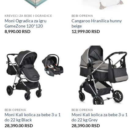
KREVECI ZA BEBE I OGRADICE
BEBI OPREMA
Moni Ogradica za igru
Cangaroo Hranilica hunny
GameZone 120*120
beige
8,990.00
RSD
12,999.00
RSD
BEBI OPREMA
BEBI OPREMA
Moni Kali kolica za bebe 3 u 1
Moni Kali kolica za bebe 3 u 1
do 22 kg Black
do 22 kg Grey
28,390.00
RSD
28,390.00
RSD