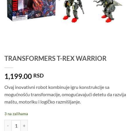
TRANSFORMERS T-REX WARRIOR
1,199.00
RSD
Ovaj inovativni robot kombinuje igru konstrukcije sa
mogućnošću transformacije, omogućavajući detetu da razvija
maštu, motoriku i logičko razmišljanje.
3 na zalihama
TRANSFORMERS T-REX WARRIOR količina