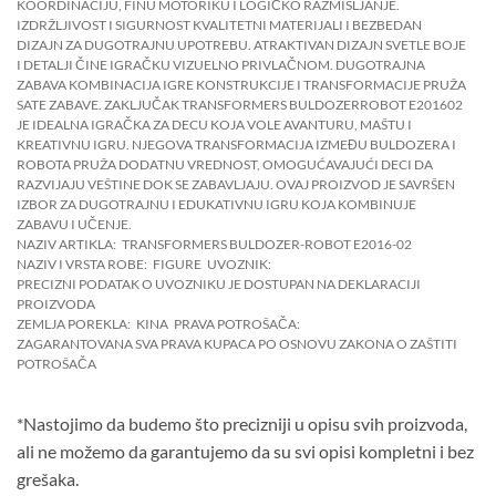
KOORDINACIJU, FINU MOTORIKU I LOGIČKO RAZMIŠLJANJE.
IZDRŽLJIVOST I SIGURNOST KVALITETNI MATERIJALI I BEZBEDAN
DIZAJN ZA DUGOTRAJNU UPOTREBU. ATRAKTIVAN DIZAJN SVETLE BOJE
I DETALJI ČINE IGRAČKU VIZUELNO PRIVLAČNOM. DUGOTRAJNA
ZABAVA KOMBINACIJA IGRE KONSTRUKCIJE I TRANSFORMACIJE PRUŽA
SATE ZABAVE. ZAKLJUČAK TRANSFORMERS BULDOZERROBOT E201602
JE IDEALNA IGRAČKA ZA DECU KOJA VOLE AVANTURU, MAŠTU I
KREATIVNU IGRU. NJEGOVA TRANSFORMACIJA IZMEĐU BULDOZERA I
ROBOTA PRUŽA DODATNU VREDNOST, OMOGUĆAVAJUĆI DECI DA
RAZVIJAJU VEŠTINE DOK SE ZABAVLJAJU. OVAJ PROIZVOD JE SAVRŠEN
IZBOR ZA DUGOTRAJNU I EDUKATIVNU IGRU KOJA KOMBINUJE
ZABAVU I UČENJE.
NAZIV ARTIKLA:
TRANSFORMERS BULDOZER-ROBOT E2016-02
NAZIV I VRSTA ROBE:
FIGURE
UVOZNIK:
PRECIZNI PODATAK O UVOZNIKU JE DOSTUPAN NA DEKLARACIJI
PROIZVODA
ZEMLJA POREKLA:
KINA
PRAVA POTROŠAČA:
ZAGARANTOVANA SVA PRAVA KUPACA PO OSNOVU ZAKONA O ZAŠTITI
POTROŠAČA
*Nastojimo da budemo što precizniji u opisu svih proizvoda,
ali ne možemo da garantujemo da su svi opisi kompletni i bez
grešaka.