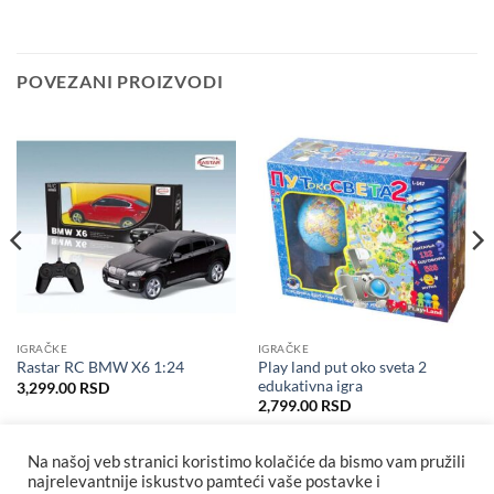
POVEZANI PROIZVODI
IGRAČKE
IGRAČKE
Play land put oko sveta 2
Rastar RC BMW X6 1:24
edukativna igra
3,299.00
RSD
2,799.00
RSD
Na našoj veb stranici koristimo kolačiće da bismo vam pružili
najrelevantnije iskustvo pamteći vaše postavke i