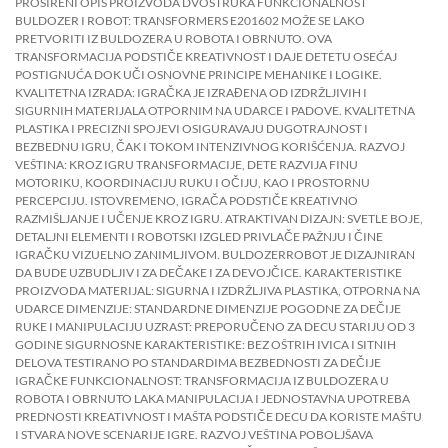
PROŠIRENI OPIS PROIZVODA DVOSTRUKA FUNKCIONALNOST
BULDOZER I ROBOT: TRANSFORMERS E201602 MOŽE SE LAKO
PRETVORITI IZ BULDOZERA U ROBOTA I OBRNUTO. OVA
TRANSFORMACIJA PODSTIČE KREATIVNOST I DAJE DETETU OSEĆAJ
POSTIGNUĆA DOK UČI OSNOVNE PRINCIPE MEHANIKE I LOGIKE.
KVALITETNA IZRADA: IGRAČKA JE IZRAĐENA OD IZDRŽLJIVIH I
SIGURNIH MATERIJALA OTPORNIM NA UDARCE I PADOVE. KVALITETNA
PLASTIKA I PRECIZNI SPOJEVI OSIGURAVAJU DUGOTRAJNOST I
BEZBEDNU IGRU, ČAK I TOKOM INTENZIVNOG KORIŠĆENJA. RAZVOJ
VEŠTINA: KROZ IGRU TRANSFORMACIJE, DETE RAZVIJA FINU
MOTORIKU, KOORDINACIJU RUKU I OČIJU, KAO I PROSTORNU
PERCEPCIJU. ISTOVREMENO, IGRAČA PODSTIČE KREATIVNO
RAZMIŠLJANJE I UČENJE KROZ IGRU. ATRAKTIVAN DIZAJN: SVETLE BOJE,
DETALJNI ELEMENTI I ROBOTSKI IZGLED PRIVLAČE PAŽNJU I ČINE
IGRAČKU VIZUELNO ZANIMLJIVOM. BULDOZERROBOT JE DIZAJNIRAN
DA BUDE UZBUDLJIV I ZA DEČAKE I ZA DEVOJČICE. KARAKTERISTIKE
PROIZVODA MATERIJAL: SIGURNA I IZDRŽLJIVA PLASTIKA, OTPORNA NA
UDARCE DIMENZIJE: STANDARDNE DIMENZIJE POGODNE ZA DEČIJE
RUKE I MANIPULACIJU UZRAST: PREPORUČENO ZA DECU STARIJU OD 3
GODINE SIGURNOSNE KARAKTERISTIKE: BEZ OŠTRIH IVICA I SITNIH
DELOVA TESTIRANO PO STANDARDIMA BEZBEDNOSTI ZA DEČIJE
IGRAČKE FUNKCIONALNOST: TRANSFORMACIJA IZ BULDOZERA U
ROBOTA I OBRNUTO LAKA MANIPULACIJA I JEDNOSTAVNA UPOTREBA
PREDNOSTI KREATIVNOST I MAŠTA PODSTIČE DECU DA KORISTE MAŠTU
I STVARA NOVE SCENARIJE IGRE. RAZVOJ VEŠTINA POBOLJŠAVA