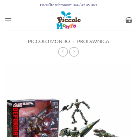
Preskoči
Naručite telefonom: 060/ 45 49 001
na
sadržaj
PICCOLO MONDO
»
PRODAVNICA