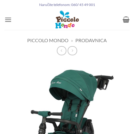
Preskoči
Naručite telefonom: 060/ 45 49 001
na
sadržaj
PICCOLO MONDO
»
PRODAVNICA