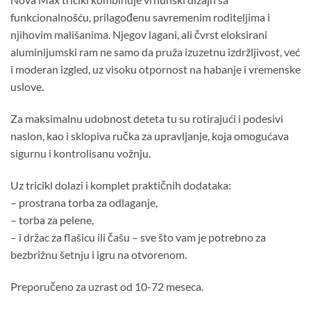
funkcionalnošću, prilagođenu savremenim roditeljima i
njihovim mališanima. Njegov lagani, ali čvrst eloksirani
aluminijumski ram ne samo da pruža izuzetnu izdržljivost, već
i moderan izgled, uz visoku otpornost na habanje i vremenske
uslove.
Za maksimalnu udobnost deteta tu su rotirajući i podesivi
naslon, kao i sklopiva ručka za upravljanje, koja omogućava
sigurnu i kontrolisanu vožnju.
Uz tricikl dolazi i komplet praktičnih dodataka:
– prostrana torba za odlaganje,
– torba za pelene,
– i držac za flašicu ili čašu – sve što vam je potrebno za
bezbrižnu šetnju i igru na otvorenom.
Preporučeno za uzrast od 10-72 meseca.