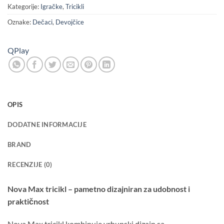
Kategorije:
Igračke
,
Tricikli
Oznake:
Dečaci
,
Devojčice
QPlay
OPIS
DODATNE INFORMACIJE
BRAND
RECENZIJE (0)
Nova Max tricikl – pametno dizajniran za udobnost i
praktičnost
Nova Max tricikl kombinuje vrhunski dizajn sa