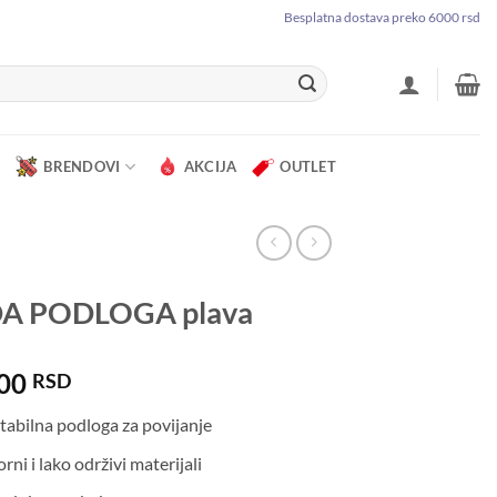
Besplatna dostava preko 6000 rsd
BRENDOVI
AKCIJA
OUTLET
A PODLOGA plava
.00
RSD
stabilna podloga za povijanje
ni i lako održivi materijali