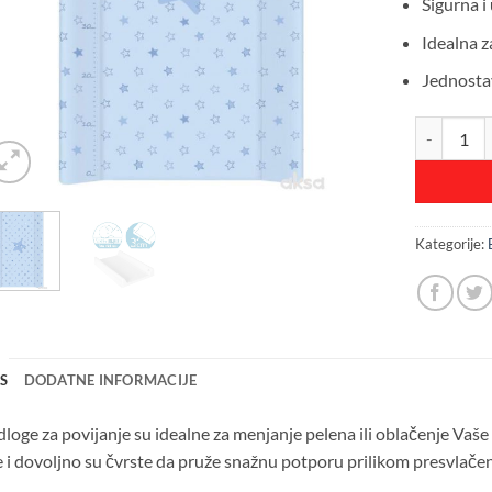
Sigurna 
Idealna z
Jednostav
TVRDA POD
Kategorije:
IS
DODATNE INFORMACIJE
loge za povijanje su idealne za menjanje pelena ili oblačenje Vaše
 i dovoljno su čvrste da pruže snažnu potporu prilikom presvlačen