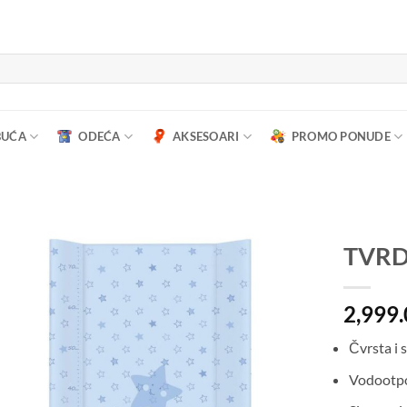
BUĆA
ODEĆA
AKSESOARI
PROMO PONUDE
TVRD
2,999
Čvrsta i 
Vodootpor