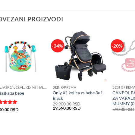
OVEZANI PROIZVODI
-34%
-20%
LJULJAŠKE/ LEŽALJKE/ NJIHALICE/ FOTELJE ZA BEBE
BEBI OPREMA
BEBI OPREM
Only X1 kolica za bebe 3u1-
CANPOL B
ljaška za bebe
Black
ZA VARALI
MUMMY (0m
29,900.00
RSD
Originalna
Trenutna
19,590.00
RSD
enjeno
590.00
RSD
90.00
RSD
cena
cena
5
od 5
je
je:
bila:
19,590.00 RSD.
29,900.00 RSD.