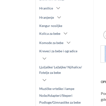
Hranilice
Hranjenje
Kengur nosiljke
Kolica za bebe
Komode za bebe
Kreveci za bebe i ogradice
Ljuljaške/ Ležaljke/ Njihalice/
Fotelje za bebe
OP
Muzičke vrteške i lampe
Pod
Noše/Adapteri/Steperi
gde
Podloge/Gimnastike za bebe