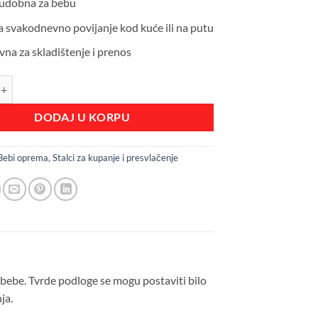
i udobna za bebu
a svakodnevno povijanje kod kuće ili na putu
na za skladištenje i prenos
LOGA plava količina
DODAJ U KORPU
Bebi oprema
,
Stalci za kupanje i presvlačenje
 bebe. Tvrde podloge se mogu postaviti bilo
ja.