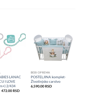
A
BEBI OPREMA
ABIES LANAC
POSTELJINA komplet-
CU I LOVE
Životinjsko carstvo
+) 2/434
6,590.00
RSD
Originalna
Trenutna
472.00
RSD
cena
cena
je
je:
bila:
472.00 RSD.
590.00 RSD.