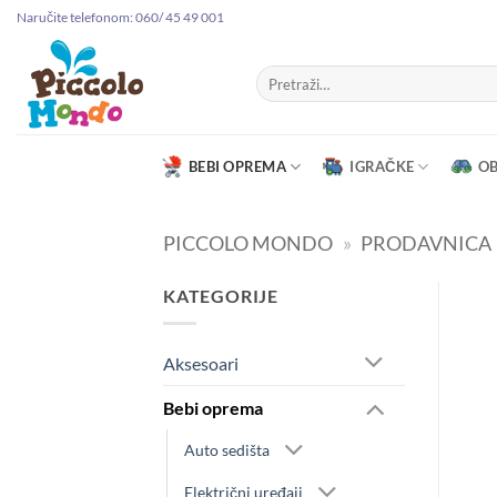
Preskoči
Naručite telefonom: 060/ 45 49 001
na
sadržaj
Pretraga
za:
BEBI OPREMA
IGRAČKE
O
PICCOLO MONDO
»
PRODAVNICA
KATEGORIJE
Aksesoari
Bebi oprema
Auto sedišta
Električni uređaji